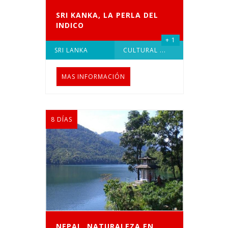
SRI KANKA, LA PERLA DEL
INDICO
+ 1
SRI LANKA
CULTURAL
...
MAS INFORMACIÓN
8 DÍAS
NEPAL, NATURALEZA EN