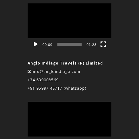
Reproductor
de
vídeo
00:00
01:23
Anglo Indiago Travels (P) Limited
info@angloindiago.com
+34 639008569
+91 95997 48717
(whatsapp)
Reproductor
de
vídeo