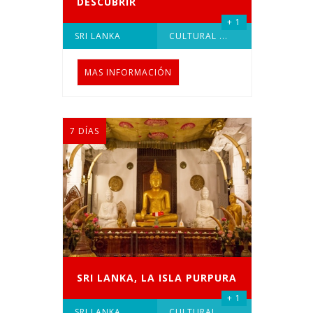
DESCUBRIR
+ 1
SRI LANKA
CULTURAL
...
MAS INFORMACIÓN
7 DÍAS
SRI LANKA, LA ISLA PURPURA
+ 1
SRI LANKA
CULTURAL
...