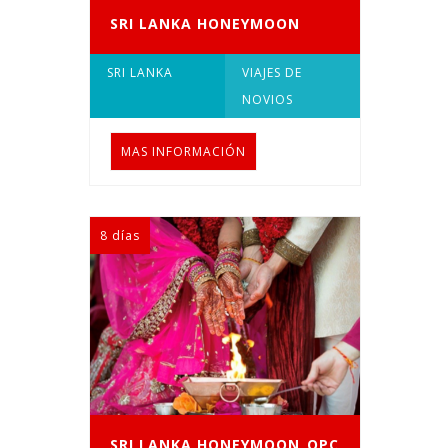
SRI LANKA HONEYMOON
SRI LANKA
VIAJES DE
NOVIOS
MAS INFORMACIÓN
8 días
SRI LANKA HONEYMOON_OPC