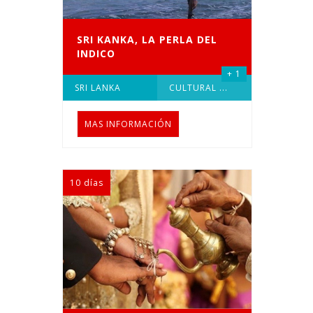
SRI KANKA, LA PERLA DEL
INDICO
+ 1
SRI LANKA
CULTURAL
...
MAS INFORMACIÓN
10 días