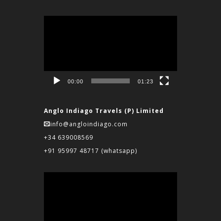
Reproductor
de
vídeo
00:00
01:23
Anglo Indiago Travels (P) Limited
info@angloindiago.com
+34 639008569
+91 95997 48717
(whatsapp)
Reproductor
de
vídeo