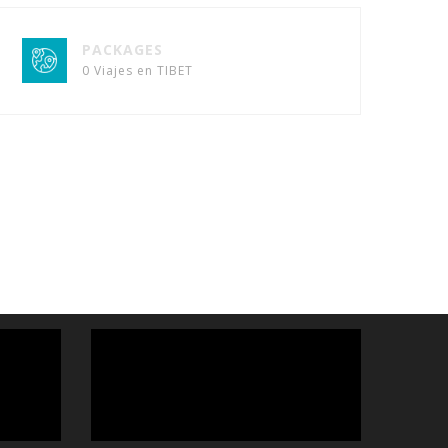
PACKAGES
0 Viajes en TIBET
Reproductor
de
vídeo