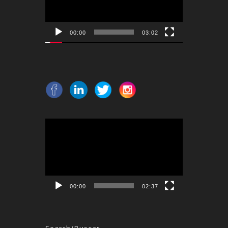
00:00
03:02
Reproductor
de
vídeo
00:00
02:37