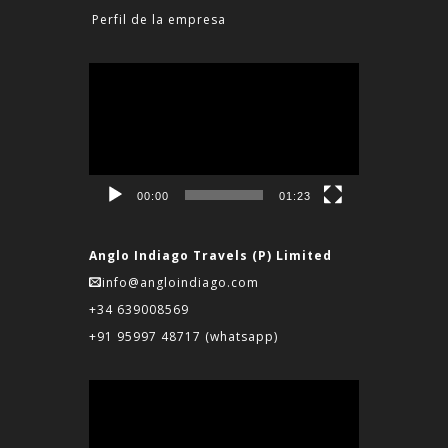
Perfil de la empresa
Reproductor
de
vídeo
00:00
01:23
Anglo Indiago Travels (P) Limited
info@angloindiago.com
+34 639008569
+91 95997 48717
(whatsapp)
Reproductor
de
vídeo