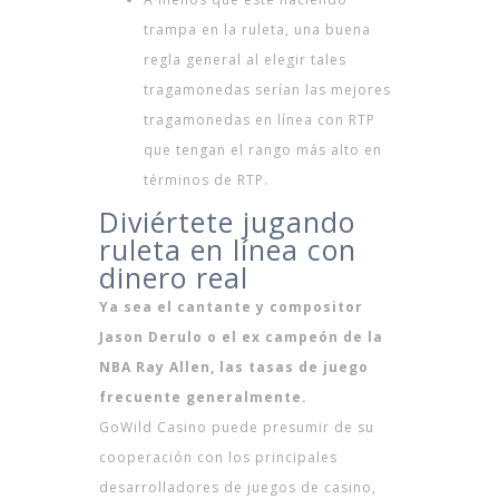
trampa en la ruleta, una buena
regla general al elegir tales
tragamonedas serían las mejores
tragamonedas en línea con RTP
que tengan el rango más alto en
términos de RTP.
Diviértete jugando
ruleta en línea con
dinero real
Ya sea el cantante y compositor
Jason Derulo o el ex campeón de la
NBA Ray Allen, las tasas de juego
frecuente generalmente.
GoWild Casino puede presumir de su
cooperación con los principales
desarrolladores de juegos de casino,