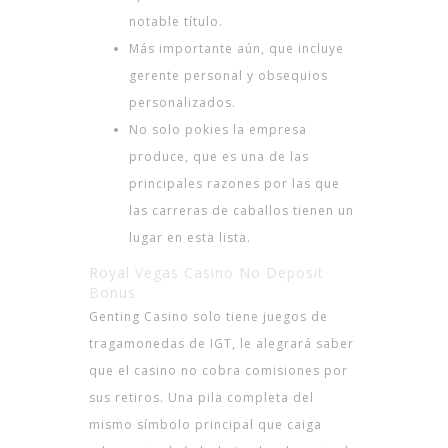
notable título.
Más importante aún, que incluye
gerente personal y obsequios
personalizados.
No solo pokies la empresa
produce, que es una de las
principales razones por las que
las carreras de caballos tienen un
lugar en esta lista.
Royal Vegas Casino No Deposit
Bonus
Genting Casino solo tiene juegos de
tragamonedas de IGT, le alegrará saber
que el casino no cobra comisiones por
sus retiros. Una pila completa del
mismo símbolo principal que caiga