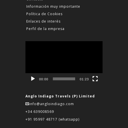
Información muy importante
Política de Cookies
Enlaces de interés
Perfil de la empresa
Reproductor
de
vídeo
00:00
01:23
Anglo Indiago Travels (P) Limited
info@angloindiago.com
+34 639008569
+91 95997 48717
(whatsapp)