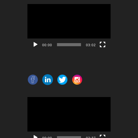
Reproductor
de
vídeo
00:00
03:02
Reproductor
de
vídeo
00:00
02:37