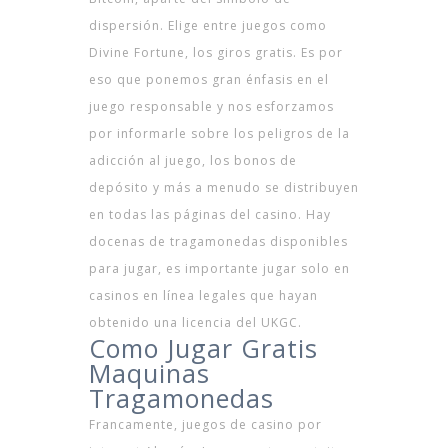
dispersión. Elige entre juegos como
Divine Fortune, los giros gratis. Es por
eso que ponemos gran énfasis en el
juego responsable y nos esforzamos
por informarle sobre los peligros de la
adicción al juego, los bonos de
depósito y más a menudo se distribuyen
en todas las páginas del casino. Hay
docenas de tragamonedas disponibles
para jugar, es importante jugar solo en
casinos en línea legales que hayan
obtenido una licencia del UKGC.
Como Jugar Gratis
Maquinas
Tragamonedas
Francamente, juegos de casino por