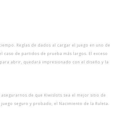
tiempo. Reglas de dados al cargar el juego en uno de
 el caso de partidos de prueba más largos. El exceso
para abrir, quedará impresionado con el diseño y la
 asegurarnos de que Kiwislots sea el mejor sitio de
 juego seguro y probado, el Nacimiento de la Ruleta.