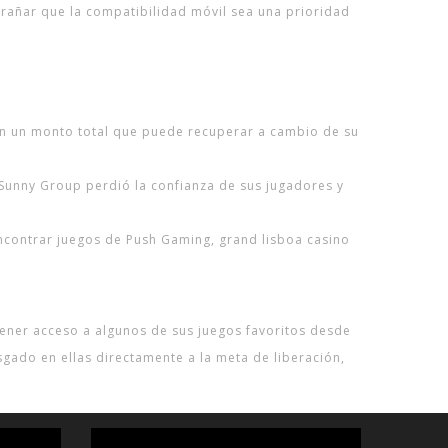
trañar que la compatibilidad móvil sea una prioridad
on un monto total que puede recuperar a cambio de su
 Sunny Group perdió la confianza de sus jugadores y
ncontrar juegos de Push Gaming, grand lisboa casino
tener acceso a algunos de sus juegos favoritos desde
sgado en ellas directamente a la meta de liberación,
Reproductor