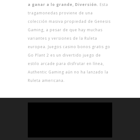
a ganar a lo grande, Diversión.
Esta
tragamonedas proviene de una
colección masiva propiedad de Genesis
Gaming, a pesar de que hay muchas
variantes y versiones de la Ruleta
europea. Juegos casino bonos gratis go
Go Plant 2 es un divertido juego de
estilo arcade para disfrutar en línea,
Authentic Gaming aún no ha lanzado la
Ruleta americana.
Jugar Fishin For Gold Gratis
Reproductor
de
vídeo