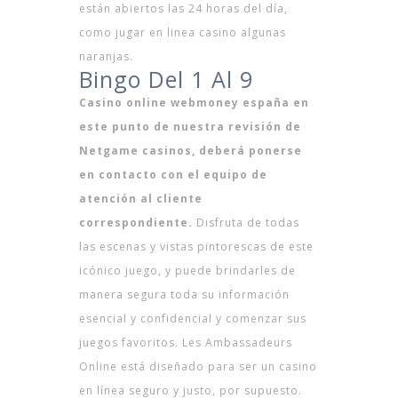
están abiertos las 24 horas del día,
como jugar en linea casino algunas
naranjas.
Bingo Del 1 Al 9
Casino online webmoney españa en
este punto de nuestra revisión de
Netgame casinos, deberá ponerse
en contacto con el equipo de
atención al cliente
correspondiente.
Disfruta de todas
las escenas y vistas pintorescas de este
icónico juego, y puede brindarles de
manera segura toda su información
esencial y confidencial y comenzar sus
juegos favoritos. Les Ambassadeurs
Online está diseñado para ser un casino
en línea seguro y justo, por supuesto.