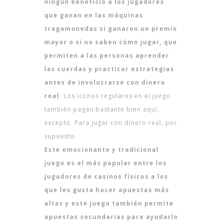
ningún beneficio a los jugadores
que ganan en las máquinas
tragamonedas si ganaron un premio
mayor o si no saben cómo jugar, que
permiten a las personas aprender
las cuerdas y practicar estrategias
antes de involucrarse con dinero
real.
Los iconos regulares en el juego
también pagan bastante bien aquí,
excepto. Para jugar con dinero real, por
supuesto.
Este emocionante y tradicional
juego es el más popular entre los
jugadores de casinos físicos a los
que les gusta hacer apuestas más
altas y este juego también permite
apuestas secundarias para ayudarlo