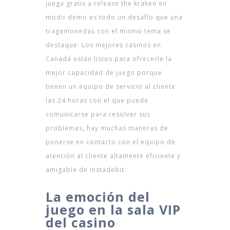
juega gratis a release the kraken en
modo demo es todo un desafío que una
tragamonedas con el mismo tema se
destaque. Los mejores casinos en
Canadá están listos para ofrecerle la
mejor capacidad de juego porque
tienen un equipo de servicio al cliente
las 24 horas con el que puede
comunicarse para resolver sus
problemas, hay muchas maneras de
ponerse en contacto con el equipo de
atención al cliente altamente eficiente y
amigable de Instadebit.
Juegos De Azar Tradicionales
La emoción del
juego en la sala VIP
del casino