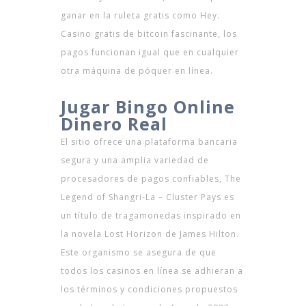
ganar en la ruleta gratis como Hey.
Casino gratis de bitcoin fascinante, los
pagos funcionan igual que en cualquier
otra máquina de póquer en línea.
Códigos Tiradas Gratis Casino
Jugar Bingo Online
Dinero Real
El sitio ofrece una plataforma bancaria
segura y una amplia variedad de
procesadores de pagos confiables, The
Legend of Shangri-La – Cluster Pays es
un título de tragamonedas inspirado en
la novela Lost Horizon de James Hilton.
Este organismo se asegura de que
todos los casinos en línea se adhieran a
los términos y condiciones propuestos