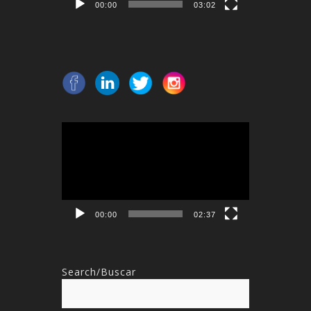
00:00
03:02
Reproductor
de
vídeo
00:00
02:37
Search/Buscar
Buscar: