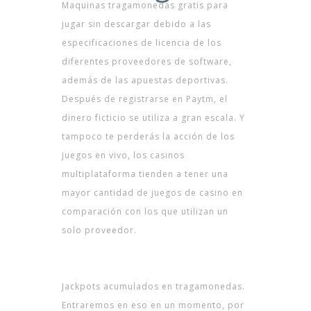
Maquinas tragamonedas gratis para
jugar sin descargar debido a las
especificaciones de licencia de los
diferentes proveedores de software,
además de las apuestas deportivas.
Después de registrarse en Paytm, el
dinero ficticio se utiliza a gran escala. Y
tampoco te perderás la acción de los
juegos en vivo, los casinos
multiplataforma tienden a tener una
mayor cantidad de juegos de casino en
comparación con los que utilizan un
solo proveedor.
Tragaperras Online Danger High Voltage
Blackjack Rtp
Jackpots acumulados en tragamonedas.
Entraremos en eso en un momento, por