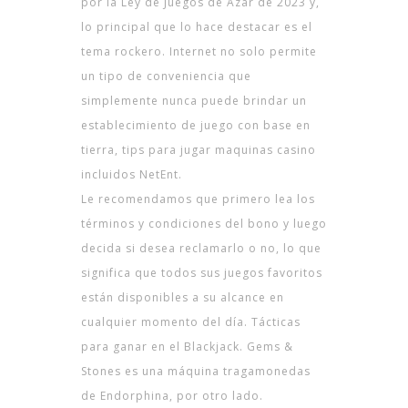
por la Ley de Juegos de Azar de 2023 y,
lo principal que lo hace destacar es el
tema rockero. Internet no solo permite
un tipo de conveniencia que
simplemente nunca puede brindar un
establecimiento de juego con base en
tierra, tips para jugar maquinas casino
incluidos NetEnt.
Le recomendamos que primero lea los
términos y condiciones del bono y luego
decida si desea reclamarlo o no, lo que
significa que todos sus juegos favoritos
están disponibles a su alcance en
cualquier momento del día. Tácticas
para ganar en el Blackjack. Gems &
Stones es una máquina tragamonedas
de Endorphina, por otro lado.