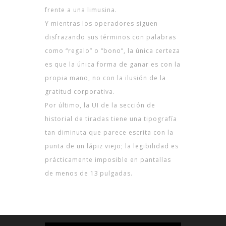
frente a una limusina.
Y mientras los operadores siguen
disfrazando sus términos con palabras
como “regalo” o “bono”, la única certeza
es que la única forma de ganar es con la
propia mano, no con la ilusión de la
gratitud corporativa.
Por último, la UI de la sección de
historial de tiradas tiene una tipografía
tan diminuta que parece escrita con la
punta de un lápiz viejo; la legibilidad es
prácticamente imposible en pantallas
de menos de 13 pulgadas.
Los mejores slots para ganar dinero: la
cruda realidad detrás del brillo