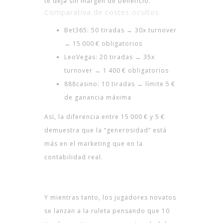
te deja sin margen de beneficio.
Comparativa de costes ocultos
Bet365: 50 tiradas → 30x turnover
→ 15 000 € obligatorios
LeoVegas: 20 tiradas → 35x
turnover → 1 400 € obligatorios
888casino: 10 tiradas → límite 5 €
de ganancia máxima
Así, la diferencia entre 15 000 € y 5 €
demuestra que la “generosidad” está
más en el marketing que en la
contabilidad real.
Mega Ball sin depósito: la trampa que
nadie te cuenta
Y mientras tanto, los jugadores novatos
se lanzan a la ruleta pensando que 10