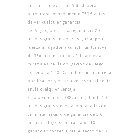
una tasa de éxito del 5 %, deberás
perder aproximadamente 750 € antes
de ver cualquier ganancia.
LeoVegas, por su parte, anuncia 20
tiradas gratis en Gonzo’s Quest, pero
fuerza al jugador a cumplir un turnover
de 35x la bonificación. Si la apuesta
mínima es 2 €, la obligación de juego
asciende a 1 400 €. La diferencia entre la
bonificación y el turnover esencialmente
anula cualquier ventaja.
Y no olvidemos a 888casino, donde 10
tiradas gratis vienen acompañadas de
un límite máximo de ganancia de 5 €.
Incluso si logras una racha de 10
ganancias consecutivas, el techo de 5 €