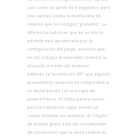
casi como un sprint de 5 segundos, pero
esa rapidez oculta la misma tasa de
retorno que los códigos “gratuitos”. La
diferencia radica en que en un slot la
pérdida está garantizada por la
configuración del juego, mientras que
en los códigos el operador controla la
ecuación a través del turnover.
Además, la “promoción VIP” que algunos
proveedores anuncian es comparable a
un motel barato con una capa de
pintura fresca: el lobby parece lujoso,
pero la habitación sigue siendo un
cuarto húmedo sin ventanas. El “regalo”
de tiradas gratis está tan contaminado
de condiciones que la única certeza es