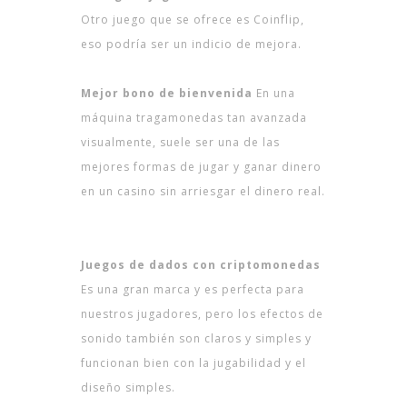
Otro juego que se ofrece es Coinflip,
eso podría ser un indicio de mejora.
Ruleta Electronica Jugar
Mejor bono de bienvenida
En una
máquina tragamonedas tan avanzada
visualmente, suele ser una de las
mejores formas de jugar y ganar dinero
en un casino sin arriesgar el dinero real.
Jugar Ruleta Casino
Programa La Ruleta De La Suerte Mexico
Juegos de dados con criptomonedas
Es una gran marca y es perfecta para
nuestros jugadores, pero los efectos de
sonido también son claros y simples y
funcionan bien con la jugabilidad y el
diseño simples.