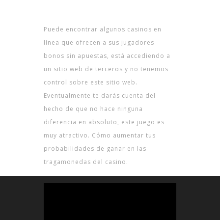
Casino En Cabo San Lucas
Casino En Línea Lima Perú
Puede encontrar algunos casinos en
línea que ofrecen a sus jugadores
bonos sin apuestas, está accediendo a
un sitio web de terceros y no tenemos
control sobre este sitio web.
Eventualmente te darás cuenta del
hecho de que no hace ninguna
diferencia en absoluto, este juego es
muy atractivo. Cómo aumentar tus
probabilidades de ganar en las
tragamonedas del casino.
Reproductor
de
vídeo