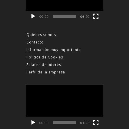
00:00
06:20
Quienes somos
Contacto
Información muy importante
Política de Cookies
Enlaces de interés
Perfil de la empresa
Reproductor
de
vídeo
00:00
01:23