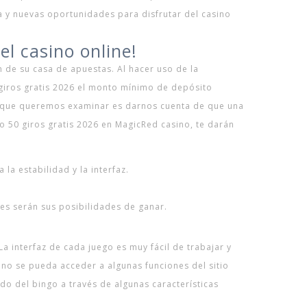
a y nuevas oportunidades para disfrutar del casino
el casino online!
n de su casa de apuestas. Al hacer uso de la
giros gratis 2026 el monto mínimo de depósito
Lo que queremos examinar es darnos cuenta de que una
 50 giros gratis 2026 en MagicRed casino, te darán
la estabilidad y la interfaz.
es serán sus posibilidades de ganar.
a interfaz de cada juego es muy fácil de trabajar y
no se pueda acceder a algunas funciones del sitio
do del bingo a través de algunas características