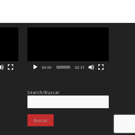
Reproductor
de
vídeo
00:00
02:37
Search/Buscar
Buscar: