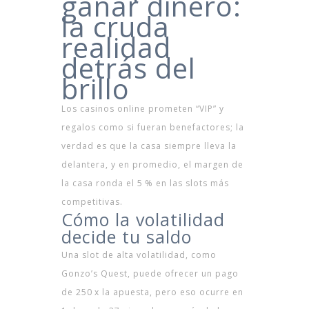
ganar dinero:
la cruda
realidad
detrás del
brillo
Los casinos online prometen “VIP” y
regalos como si fueran benefactores; la
verdad es que la casa siempre lleva la
delantera, y en promedio, el margen de
la casa ronda el 5 % en las slots más
competitivas.
Cómo la volatilidad
decide tu saldo
Una slot de alta volatilidad, como
Gonzo’s Quest, puede ofrecer un pago
de 250 x la apuesta, pero eso ocurre en