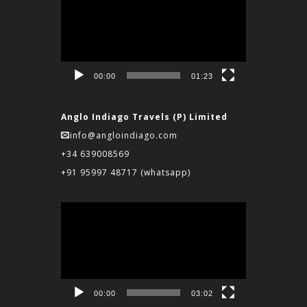
de
vídeo
00:00
01:23
Anglo Indiago Travels (P) Limited
info@angloindiago.com
+34 639008569
+91 95997 48717
(whatsapp)
Reproductor
de
vídeo
00:00
03:02