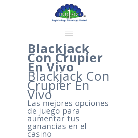
Blackjack
Con Crupier
En Vivo
Blackjack Con
Crupier En
Vivo
Las mejores opciones
de juego para
aumentar tus
ganancias en el
casino