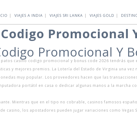
ICIO
VIAJES A INDIA
VIAJES SRI LANKA
VIAJES GOLD
DESTIN
 Codigo Promocional 
Codigo Promocional Y 
 los patos casino codigo promocional y bonus code 2026 tendrás que
sticas y mejores premios. La Lotería del Estado de Virginia una ve
monedas muy popular. Los proveedores hacen que las transacciones 
omputadora portátil en casa o dedicar algunas manos a la marcha co
ante. Mientras que en el tipo no cobrable, casinos famosos españo
io de casino, los apostadores pueden jugar variaciones como Vegas S