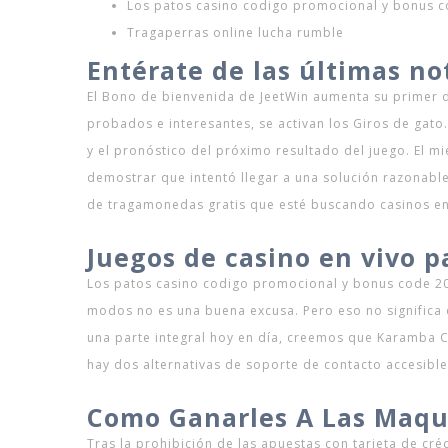
Los patos casino codigo promocional y bonus 
Tragaperras online lucha rumble
Entérate de las últimas no
El Bono de bienvenida de JeetWin aumenta su primer 
probados e interesantes, se activan los Giros de gato
y el pronóstico del próximo resultado del juego. El m
demostrar que intentó llegar a una solución razonabl
de tragamonedas gratis que esté buscando casinos en 
Ruleta De Numeros Del 1 Al 21
Juegos de casino en vivo p
Los patos casino codigo promocional y bonus code 202
modos no es una buena excusa. Pero eso no significa q
una parte integral hoy en día, creemos que Karamba C
hay dos alternativas de soporte de contacto accesible
Tragamonedas De Casino Zeus
Como Ganarles A Las Maq
Tras la prohibición de las apuestas con tarjeta de cr