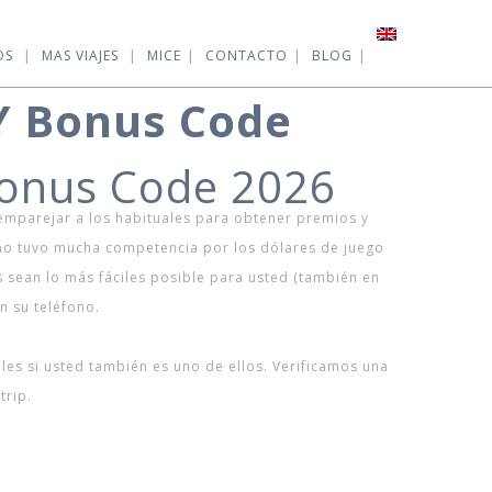
OS
MAS VIAJES
MICE
CONTACTO
BLOG
Y Bonus Code
Bonus Code 2026
 emparejar a los habituales para obtener premios y
z no tuvo mucha competencia por los dólares de juego
sean lo más fáciles posible para usted (también en
n su teléfono.
les si usted también es uno de ellos. Verificamos una
trip.