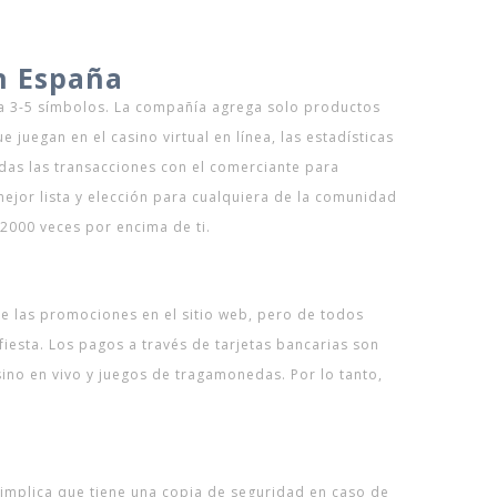
en España
ra 3-5 símbolos. La compañía agrega solo productos
uegan en el casino virtual en línea, las estadísticas
odas las transacciones con el comerciante para
ejor lista y elección para cualquiera de la comunidad
2000 veces por encima de ti.
e las promociones en el sitio web, pero de todos
fiesta. Los pagos a través de tarjetas bancarias son
ino en vivo y juegos de tragamonedas. Por lo tanto,
 implica que tiene una copia de seguridad en caso de