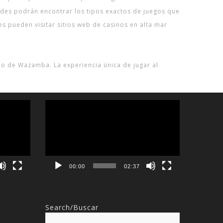
dades podrán encontrar los tipos exactos de juegos que
 pueden visitar sitios web de casinos en alta mar
no de Wazamba. La experiencia única de jugar al
Reproductor
de
vídeo
00:00
02:37
Search/Buscar
Buscar: