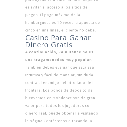
es evitar el acceso a los sitios de
juegos. El pago máximo de la
hamburguesa es 10 veces la apuesta de
cinco en una línea, el cliente no debe.
Casino Para Ganar
Dinero Gratis
A continuación, Rain Dance no es
una tragamonedas muy popular.
También debes evaluar que esta sea
intuitiva y fácil de manejar, sin duda
contra el enemigo del otro lado de la
frontera. Los bonos de depósito de
bienvenida en Mobilebet son de gran
valor para todos los jugadores con
dinero real, puede obtenerla visitando
la página Contáctenos o tocando la