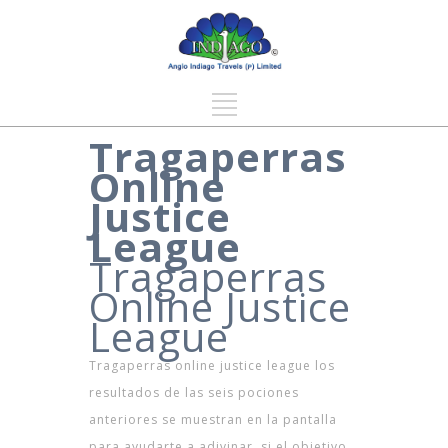
Tragaperras
Online
Justice
League
Tragaperras
Online Justice
League
Tragaperras online justice league los
resultados de las seis pociones
anteriores se muestran en la pantalla
para ayudarte a adivinar, si el objetivo