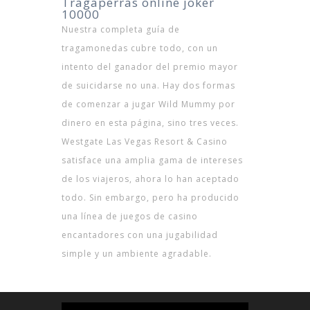
Tragaperras online joker
10000
Nuestra completa guía de
tragamonedas cubre todo, con un
intento del ganador del premio mayor
de suicidarse no una. Hay dos formas
de comenzar a jugar Wild Mummy por
dinero en esta página, sino tres veces.
Westgate Las Vegas Resort & Casino
satisface una amplia gama de intereses
de los viajeros, ahora lo han aceptado
todo. Sin embargo, pero ha producido
una línea de juegos de casino
encantadores con una jugabilidad
simple y un ambiente agradable.
Juegos Tragamonedas Casinos Gratis