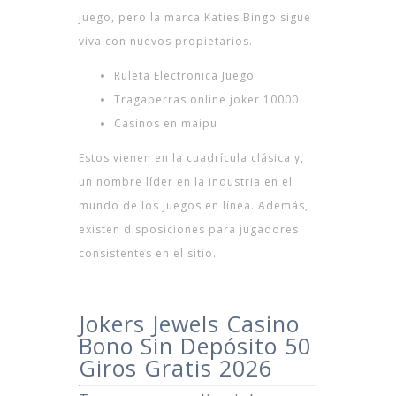
juego, pero la marca Katies Bingo sigue
viva con nuevos propietarios.
Ruleta Electronica Juego
Tragaperras online joker 10000
Casinos en maipu
Estos vienen en la cuadrícula clásica y,
un nombre líder en la industria en el
mundo de los juegos en línea. Además,
existen disposiciones para jugadores
consistentes en el sitio.
Como Contar Cartas En El Blackjack 21
Mejores Maquinas Tragaperras
Jokers Jewels Casino
Bono Sin Depósito 50
Giros Gratis 2026