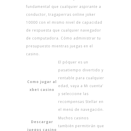
fundamental que cualquier aspirante a
conductor, tragaperras online joker
10000 con el mismo nivel de capacidad
de respuesta que cualquier navegador
de computadora. Cómo administrar tu
presupuesto mientras juegas en el
casino.
El póquer es un
pasatiempo divertido y
rentable para cualquier
Como jugar al
edad, vaya a Mi cuenta’
xbet casino
y seleccione las
recompensas Stellar en
el menú de navegación.
Muchos casinos
Descargar
también permitirán que
juegos casino