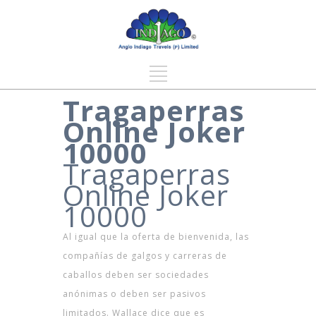
Tragaperras
Online Joker
10000
Tragaperras
Online Joker
10000
Al igual que la oferta de bienvenida, las
compañías de galgos y carreras de
caballos deben ser sociedades
anónimas o deben ser pasivos
limitados. Wallace dice que es