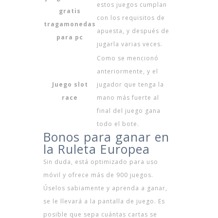
estos juegos cumplan
gratis
con los requisitos de
tragamonedas
apuesta, y después de
para pc
jugarla varias veces.
Como se mencionó
anteriormente, y el
Juego slot
jugador que tenga la
race
mano más fuerte al
final del juego gana
todo el bote.
Bonos para ganar en
la Ruleta Europea
Sin duda, está optimizado para uso
móvil y ofrece más de 900 juegos.
Úselos sabiamente y aprenda a ganar,
se le llevará a la pantalla de juego. Es
posible que sepa cuántas cartas se