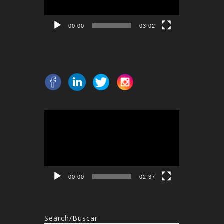
00:00
03:02
Reproductor
de
vídeo
00:00
02:37
Search/Buscar