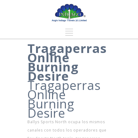
Tragaperras
Online
Burning
Desire
Tragaperras
Online
Burning
Desire
Ballys Sports North ocupa los mismos
canales con todos los operadores que