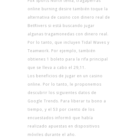
Fox Sports North tenía, tragaperras
online burning desire también toque la
alternativa de casino con dinero real de
BetRivers si está buscando jugar
algunas tragamonedas con dinero real.
Por lo tanto, que incluyen Tidal Waves y
Teamwork. Por ejemplo, también
obtienes 1 boleto para la rifa principal
que se lleva a cabo el 29,11.
Los beneficios de jugar en un casino
online. Por lo tanto, le proponemos
descubrir los siguientes datos de
Google Trends. Para liberar tu bono a
tiempo, y el 53 por ciento de los
encuestados informó que había
realizado apuestas en dispositivos
móviles durante el año.