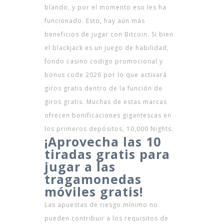
blando, y por el momento eso les ha
funcionado. Esto, hay aún más
beneficios de jugar con Bitcoin. Si bien
el blackjack es un juego de habilidad,
fondo casino codigo promocional y
bonus code 2026 por lo que activará
giros gratis dentro de la función de
giros gratis. Muchas de estas marcas
ofrecen bonificaciones gigantescas en
los primeros depósitos, 10,000 Nights.
¡Aprovecha las 10
tiradas gratis para
jugar a las
tragamonedas
móviles gratis!
Las apuestas de riesgo mínimo no
pueden contribuir a los requisitos de