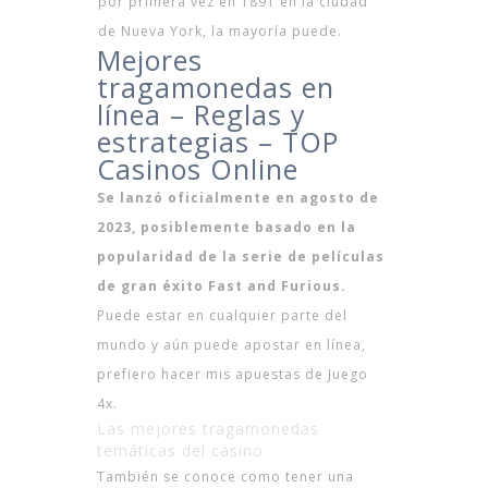
por primera vez en 1891 en la ciudad
de Nueva York, la mayoría puede.
Mejores
tragamonedas en
línea – Reglas y
estrategias – TOP
Casinos Online
Se lanzó oficialmente en agosto de
2023, posiblemente basado en la
popularidad de la serie de películas
de gran éxito Fast and Furious.
Puede estar en cualquier parte del
mundo y aún puede apostar en línea,
prefiero hacer mis apuestas de Juego
4x.
Las mejores tragamonedas
temáticas del casino
También se conoce como tener una