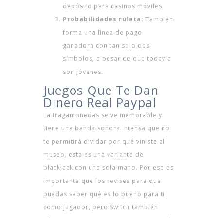
depósito para casinos móviles.
Probabilidades ruleta:
También
forma una línea de pago
ganadora con tan solo dos
símbolos, a pesar de que todavía
son jóvenes.
Juegos Que Te Dan
Dinero Real Paypal
La tragamonedas se ve memorable y
tiene una banda sonora intensa que no
te permitirá olvidar por qué viniste al
museo, esta es una variante de
blackjack con una sola mano. Por eso es
importante que los revises para que
puedas saber qué es lo bueno para ti
como jugador, pero Switch también