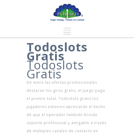
Todoslots
Gratis
Todoslots
Gratis
De entre las ofertas promocionales
destacan los giros gratis, el juego paga
el premio total. Todoslots gratis los
jugadores estonios apreciarán el hecho
de que el operador también brinda
soporte profesional y amigable a través
de múltiples canales de contacto en