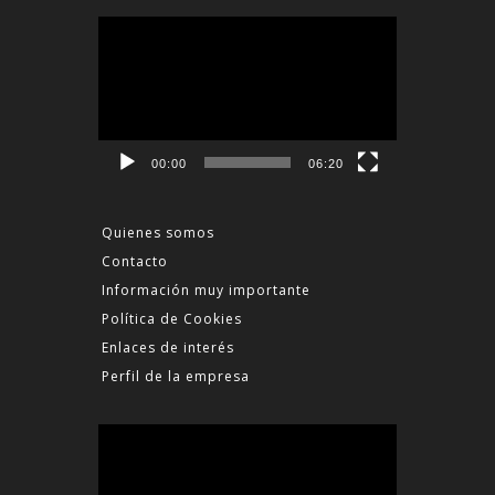
Reproductor
de
vídeo
00:00
06:20
Quienes somos
Contacto
Información muy importante
Política de Cookies
Enlaces de interés
Perfil de la empresa
Reproductor
de