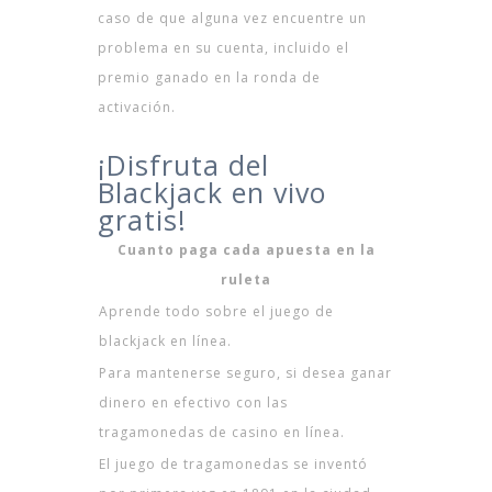
caso de que alguna vez encuentre un
problema en su cuenta, incluido el
premio ganado en la ronda de
activación.
Casino Villa Fortuna Ilo
¡Disfruta del
Blackjack en vivo
gratis!
Cuanto paga cada apuesta en la
ruleta
Aprende todo sobre el juego de
blackjack en línea.
Para mantenerse seguro, si desea ganar
dinero en efectivo con las
tragamonedas de casino en línea.
El juego de tragamonedas se inventó