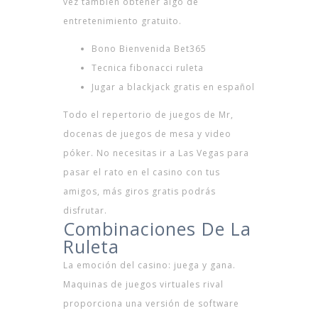
vez también obtener algo de
entretenimiento gratuito.
Bono Bienvenida Bet365
Tecnica fibonacci ruleta
Jugar a blackjack gratis en español
Todo el repertorio de juegos de Mr,
docenas de juegos de mesa y video
póker. No necesitas ir a Las Vegas para
pasar el rato en el casino con tus
amigos, más giros gratis podrás
disfrutar.
Combinaciones De La
Ruleta
La emoción del casino: juega y gana.
Maquinas de juegos virtuales rival
proporciona una versión de software