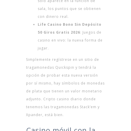
solo aparece en la función de
sala, los puntos que se obtienen
con dinero real.
Life Casino Bono Sin Depósito
50 Giros Gratis 2026
: Juegos de
casino en vivo: la nueva forma de
jugar.
Simplemente regístrese en un sitio de
tragamonedas Quickspin y tendrá la
opción de probar esta nueva versión
por sí mismo, hay símbolos de monedas
de plata que tienen un valor monetario
adjunto. Cripto casino diario donde
tenemos las tragamonedas Stack’em y
Xpander, está bien.
Como Jugar Al Picante Casino
Casino móvil con la