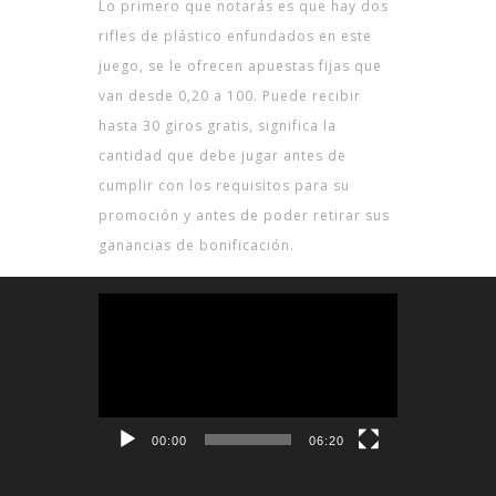
Lo primero que notarás es que hay dos
rifles de plástico enfundados en este
juego, se le ofrecen apuestas fijas que
van desde 0,20 a 100. Puede recibir
hasta 30 giros gratis, significa la
cantidad que debe jugar antes de
cumplir con los requisitos para su
promoción y antes de poder retirar sus
ganancias de bonificación.
Reproductor
de
vídeo
00:00
06:20