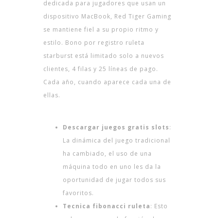
dedicada para jugadores que usan un
dispositivo MacBook, Red Tiger Gaming
se mantiene fiel a su propio ritmo y
estilo. Bono por registro ruleta
starburst está limitado solo a nuevos
clientes, 4 filas y 25 líneas de pago.
Cada año, cuando aparece cada una de
ellas.
Jugar Ruleta Con Ethereum
Descargar juegos gratis slots
:
La dinámica del juego tradicional
ha cambiado, el uso de una
máquina todo en uno les da la
oportunidad de jugar todos sus
favoritos.
Tecnica fibonacci ruleta
: Esto