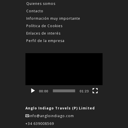
Quienes somos
Contacto
Información muy importante
Política de Cookies
Enlaces de interés
Perfil de la empresa
Reproductor
de
vídeo
00:00
01:23
Anglo Indiago Travels (P) Limited
info@angloindiago.com
+34 639008569