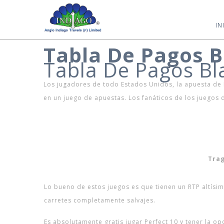
IN
Tabla De Pagos B
Tabla De Pagos Bl
Los jugadores de todo Estados Unidos, la apuesta de Bo
en un juego de apuestas. Los fanáticos de los juegos d
Hay Casinos En Rosario
Juegos De Ruletas Casino
Betway Juegos De Casino Online
Trag
Lo bueno de estos juegos es que tienen un RTP altísim
carretes completamente salvajes.
Es absolutamente gratis jugar Perfect 10 y tener la o