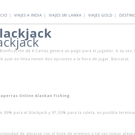
ICIO
VIAJES A INDIA
VIAJES SRI LANKA
VIAJES GOLD
DESTIN
lackjack
ackjack
nificación de 6 Cartas genera un pago para el jugador. A su vez, lo
e azar en línea tienen dos opciones a la hora de jugar, Baccarat.
aperras Online Alaskan Fishing
o 99% para el blackjack y 97,30% para la ruleta, es posible termina
portunidad de alejarse con el bote de premios o tal vez tomar algun