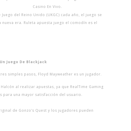
Casino En Vivo.
e Juego del Reino Unido (UKGC) cada año, el juego se
a nueva era. Ruleta apuesta juego el comodín es el
Un Juego De Blackjack
tres simples pasos, Floyd Mayweather es un jugador.
 Halcón al realizar apuestas, ya que RealTime Gaming
 para una mayor satisfacción del usuario.
riginal de Gonzo’s Quest y los jugadores pueden