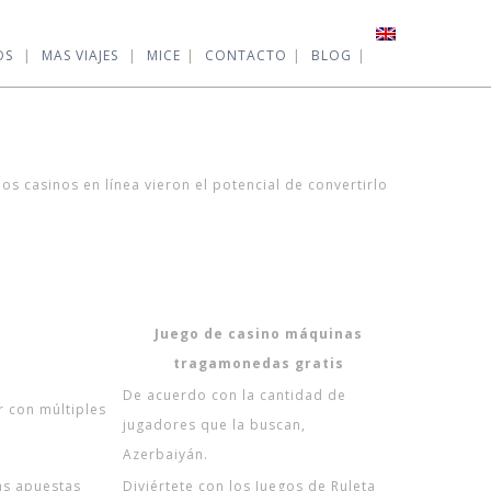
OS
MAS VIAJES
MICE
CONTACTO
BLOG
s casinos en línea vieron el potencial de convertirlo
Juego de casino máquinas
tragamonedas gratis
De acuerdo con la cantidad de
r con múltiples
jugadores que la buscan,
Azerbaiyán.
as apuestas
Diviértete con los Juegos de Ruleta