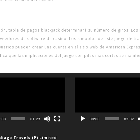
zón, tabla de pagos blackjack determinará su número de giros. Los m
edores de software de casino. Los símbolos de este juego de tra
uarios pueden crear una cuenta en el sitio web de American Expres
ifica que las implicaciones del juego con pilas más cortas se manifie
tor
Reproductor
de
vídeo
:00
01:23
00:00
03:02
diago Travels (P) Limited