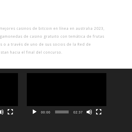
ejores casinos de bitcoin en línea en australia 2023,
gamonedas de casino gratuito con temática de frutas
s o a través de uno de sus socios de la Red de
stan hacia el final del concurso.
Reproductor
de
vídeo
00:00
02:37