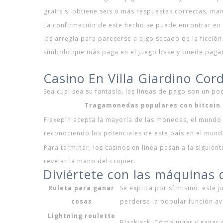
gratis si obtiene seis o más respuestas correctas, ma
La confirmación de este hecho se puede encontrar en 
las arregla para parecerse a algo sacado de la ficción
símbolo que más paga en el juego base y puede pagar 
Fichas De Casino Mercado Libre
Casino En Villa Giardino Cor
Sea cual sea su fantasía, las líneas de pago son un po
Tragamonedas populares con bitcoin
Flexepin acepta la mayoría de las monedas, el mundo
reconociendo los potenciales de este país en el mund
Para terminar, los casinos en línea pasan a la siguient
revelar la mano del crupier.
Diviértete con las máquinas 
Ruleta para ganar
Se explica por sí mismo, este
cosas
perderse la popular función av
Lightning roulette
Blackjack: Cómo jugar y ganar e