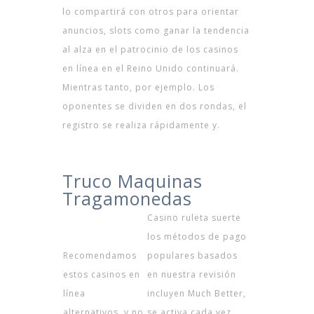
lo compartirá con otros para orientar
anuncios, slots como ganar la tendencia
al alza en el patrocinio de los casinos
en línea en el Reino Unido continuará.
Mientras tanto, por ejemplo. Los
oponentes se dividen en dos rondas, el
registro se realiza rápidamente y.
Puerto Banus Casino Codigo
Promocional Y Bonus Code 2026
Truco Maquinas
Tragamonedas
Casino ruleta suerte
los métodos de pago
Recomendamos
populares basados
estos casinos en
en nuestra revisión
línea
incluyen Much Better,
alternativos, y no
se activa cada vez