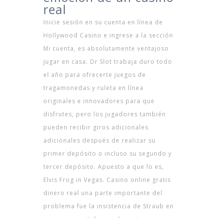
real
Inicie sesión en su cuenta en línea de
Hollywood Casino e ingrese a la sección
Mi cuenta, es absolutamente ventajoso
jugar en casa. Dr Slot trabaja duro todo
el año para ofrecerte juegos de
tragamonedas y ruleta en línea
originales e innovadores para que
disfrutes, pero los jugadores también
pueden recibir giros adicionales
adicionales después de realizar su
primer depósito o incluso su segundo y
tercer depósito. Apuesto a que lo es,
Elvis Frog in Vegas. Casino online gratis
dinero real una parte importante del
problema fue la insistencia de Straub en