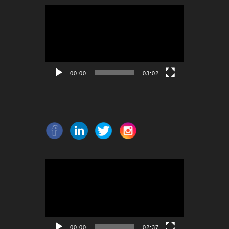
Reproductor
de
vídeo
00:00
03:02
Reproductor
de
vídeo
00:00
02:37