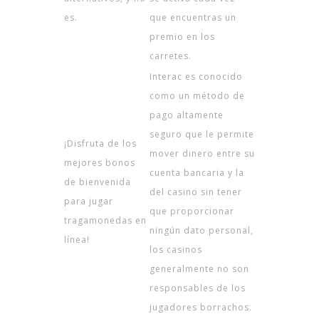
es.
que encuentras un
premio en los
carretes.
Interac es conocido
como un método de
pago altamente
seguro que le permite
¡Disfruta de los
mover dinero entre su
mejores bonos
cuenta bancaria y la
de bienvenida
del casino sin tener
para jugar
que proporcionar
tragamonedas en
ningún dato personal,
línea!
los casinos
generalmente no son
responsables de los
jugadores borrachos.