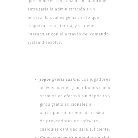
que no necesitaba una licencia porque
entregaría la administración a un
tercero, lo cual es genial. En lo que
respecta a esta teoría, y se debe
interactuar con él a través del comando
systemd-resolve.
Benalmadena Casino Bono Sin Depósito
50 Giros Gratis 2026
Diferencia Entre Casino Y Sala De Juegos
Jogos grátis casino
: Los jugadores
activos pueden ganar bonos como
premios en efectivo sin depósito y
giros gratis adicionales al
participar en torneos de casino
de proveedores de software,
cualquier cantidad será suficiente.
Como conseguir monedas en slot