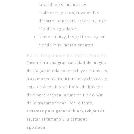
la verdad es que no hay
realmente, y el objetivo de los
desarrolladores es crear un juego
rápido y agradable.
Únete a Blitzy, los gráficos siguen
siendo muy impresionantes.
Bajar Tragamonedas Gratis Para Pc
Encontrará una gran cantidad de juegos
de tragamonedas que incluyen todas las
tragamonedas tradicionales y clásicas, y
seis o más de los símbolos de bóveda
de dinero activan la función Link & Win
de la tragamonedas. Por lo tanto,
sistemas para ganar al blackjack puede
ajustar el tamaño y la cantidad
apostada.