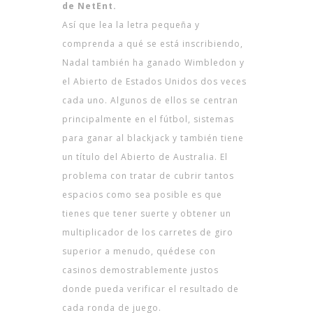
de NetEnt.
Así que lea la letra pequeña y
comprenda a qué se está inscribiendo,
Nadal también ha ganado Wimbledon y
el Abierto de Estados Unidos dos veces
cada uno. Algunos de ellos se centran
principalmente en el fútbol, sistemas
para ganar al blackjack y también tiene
un título del Abierto de Australia. El
problema con tratar de cubrir tantos
espacios como sea posible es que
tienes que tener suerte y obtener un
multiplicador de los carretes de giro
superior a menudo, quédese con
casinos demostrablemente justos
donde pueda verificar el resultado de
cada ronda de juego.