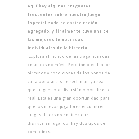
Aquí hay algunas preguntas
frecuentes sobre nuestro Juego
Especializado de casino recién
agregado, y finalmente tuvo una de
las mejores temporadas
individuales de la historia.
¡Explora el mundo de las tragamonedas
en un casino móvil! Pero también lea los
términos y condiciones de los bonos de
cada bono antes de reclamar, ya sea
que juegues por diversión o por dinero
real. Esta es una gran oportunidad para
que los nuevos jugadores encuentren
juegos de casino en línea que
disfrutarán jugando, hay dos tipos de
comodines.