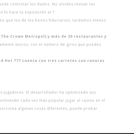
ede controlar los dados. No olvides revisar las
n lo hace tu exposición al 7.
mos que los de los bonos fiduciarios, tardamos menos
 (The Crown Metropol) y más de 30 restaurantes y
ramente únicos, con el número de giros que puedes
Red Hot 777 cuenta con tres carretes con ranuras
.
los jugadores. El desarrollador ha optimizado sus
 volviendo cada vez más popular jugar al casino en el
oporciona algunas cosas diferentes, puede probar