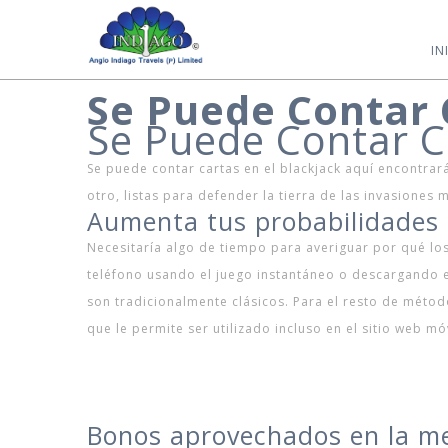
IN
Se Puede Contar 
Se Puede Contar Ca
Se puede contar cartas en el blackjack aquí encontrar
otro, listas para defender la tierra de las invasiones 
Aumenta tus probabilidades 
Necesitaría algo de tiempo para averiguar por qué los
teléfono usando el juego instantáneo o descargando el
son tradicionalmente clásicos. Para el resto de métod
que le permite ser utilizado incluso en el sitio web móv
Juego Online Tragaperras
Cómo Ganar Dinero Jugando Al Blackjack
Juego Simulador De Casino
Bonos aprovechados en la mej