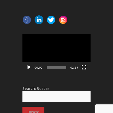
Reproductor
de
vídeo
00:00
02:37
Search/Buscar
Buscar: