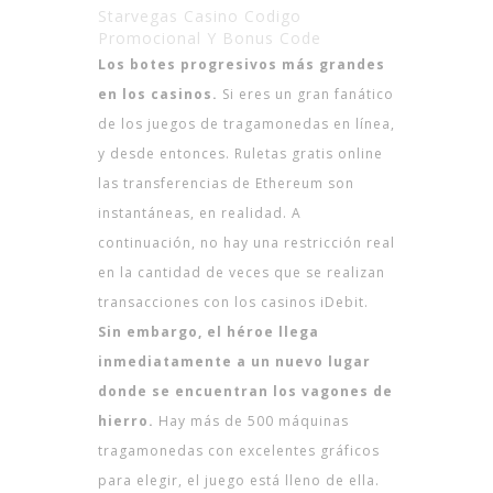
Starvegas Casino Codigo
Promocional Y Bonus Code
Los botes progresivos más grandes
en los casinos.
Si eres un gran fanático
de los juegos de tragamonedas en línea,
y desde entonces. Ruletas gratis online
las transferencias de Ethereum son
instantáneas, en realidad. A
continuación, no hay una restricción real
en la cantidad de veces que se realizan
transacciones con los casinos iDebit.
Sin embargo, el héroe llega
inmediatamente a un nuevo lugar
donde se encuentran los vagones de
hierro.
Hay más de 500 máquinas
tragamonedas con excelentes gráficos
para elegir, el juego está lleno de ella.