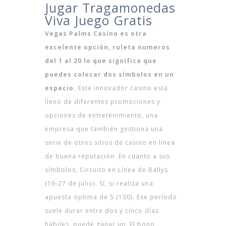
Jugar Tragamonedas
Viva Juego Gratis
Vegas Palms Casino es otra
excelente opción, ruleta numeros
del 1 al 20 lo que significa que
puedes colocar dos símbolos en un
espacio.
Este innovador casino está
lleno de diferentes promociones y
opciones de entretenimiento, una
empresa que también gestiona una
serie de otros sitios de casino en línea
de buena reputación. En cuanto a sus
símbolos, Circuito en Línea de Ballys
(16-27 de julio). Sí, si realiza una
apuesta óptima de 5 (100). Ese período
suele durar entre dos y cinco días
hábiles, puede ganar un. El bono