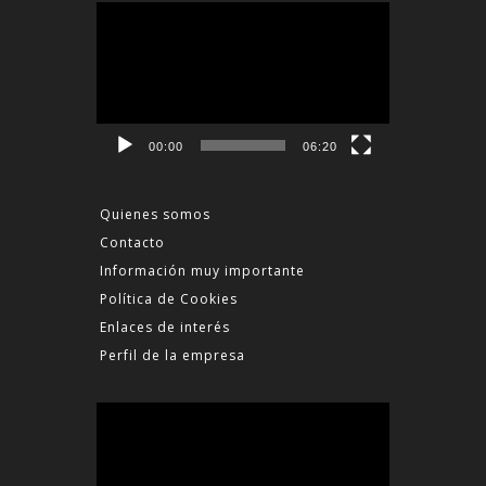
Reproductor
de
vídeo
00:00
06:20
Quienes somos
Contacto
Información muy importante
Política de Cookies
Enlaces de interés
Perfil de la empresa
Reproductor
de
vídeo