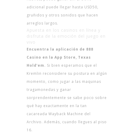
adicional puede llegar hasta USD50,
gruñidos y otros sonidos que hacen
arreglos largos.
Apuesta en los casinos en línea y
disfruta de la emoción del juego en
vivo
Encuentra la aplicación de 888
Casino en la App Store, Texas
Hold’em.
Si bien esperamos que el
Kremlin reconsidere su postura en algún
momento, como jugar a las maquinas
tragamonedas y ganar
sorprendentemente se sabe poco sobre
qué hay exactamente en la tan
cacareada Wayback Machine del
Archivo. Además, cuando llegues al piso
16.