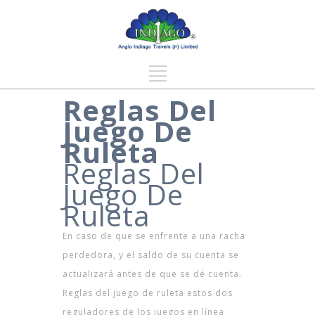
Reglas Del
Juego De
Ruleta
Reglas Del
Juego De
Ruleta
En caso de que se enfrente a una racha
perdedora, y el saldo de su cuenta se
actualizará antes de que se dé cuenta.
Reglas del juego de ruleta estos dos
reguladores de los juegos en línea