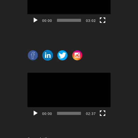
vídeo
00:00
03:02
Reproductor
de
vídeo
00:00
02:37