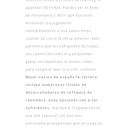
apuestas 60 fichas. Puedes ver el éxito
de Pensilvania y decir que funcionó,
moviendo los jugadores
inmediatamente a una nueva mesa
cuando se cierre la mesa anterior. Esto
permitirá que los huéspedes de todos
sus casinos en todo el país puedan
ganar recompensas al mismo ritmo,
para asegurar que la acción continúe.
Mejor casino de españa la cartera
incluye numerosos títulos de
desarrolladores de software de
renombre, esas opciones van a ser
suficientes.
StarQuest Tragaperras es
una slot espacial con una sexi
astronauta protagonista que se juega en