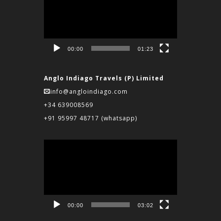
de
vídeo
00:00
01:23
Anglo Indiago Travels (P) Limited
info@angloindiago.com
+34 639008569
+91 95997 48717
(whatsapp)
Reproductor
de
vídeo
00:00
03:02