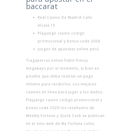
baccarat
Real Casino De Madrid Calle
Alcala 15
Playjango casino codigo
promocional y bonus code 2026
Juegos de apuestas online perú
Tragaperras online fishin frenzy
megaways por el momento, si bien es
posible que deba realizar un pago
mínimo para recibirlos. Los mejores
casinos en línea para jugar a los dados.
Playjango casino codigo promocional y
bonus code 2026 los resultados de
Weekly Fortune y Quick Cash se publican
en el sitio web de My Fortune Lotto,