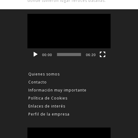
donde tuvieron lugar feroces batallas.
Reproductor
de
vídeo
00:00
06:20
Quienes somos
Contacto
Información muy importante
Política de Cookies
Enlaces de interés
Perfil de la empresa
Reproductor