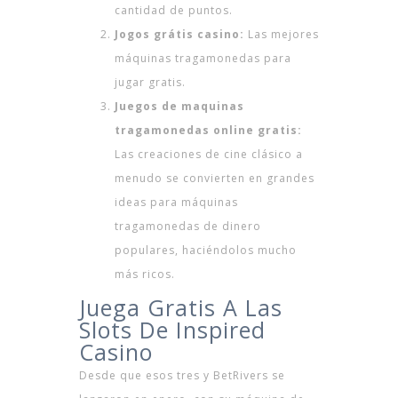
cantidad de puntos.
Jogos grátis casino:
Las mejores
máquinas tragamonedas para
jugar gratis.
Juegos de maquinas
tragamonedas online gratis:
Las creaciones de cine clásico a
menudo se convierten en grandes
ideas para máquinas
tragamonedas de dinero
populares, haciéndolos mucho
más ricos.
Juega Gratis A Las
Slots De Inspired
Casino
Desde que esos tres y BetRivers se