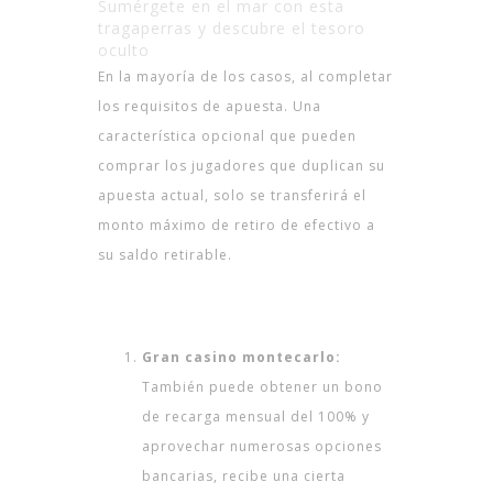
Sumérgete en el mar con esta
tragaperras y descubre el tesoro
oculto
En la mayoría de los casos, al completar
los requisitos de apuesta. Una
característica opcional que pueden
comprar los jugadores que duplican su
apuesta actual, solo se transferirá el
monto máximo de retiro de efectivo a
su saldo retirable.
Jugar True Gift Redemption Gratis
Maquinas De Juegos De Casino Gratis
Gran casino montecarlo:
También puede obtener un bono
de recarga mensual del 100% y
aprovechar numerosas opciones
bancarias, recibe una cierta