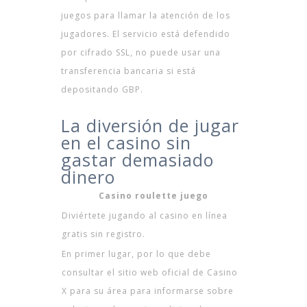
juegos para llamar la atención de los
jugadores. El servicio está defendido
por cifrado SSL, no puede usar una
transferencia bancaria si está
depositando GBP.
Casino Retiro Sin Deposito
La diversión de jugar
en el casino sin
gastar demasiado
dinero
Casino roulette juego
Diviértete jugando al casino en línea
gratis sin registro.
En primer lugar, por lo que debe
consultar el sitio web oficial de Casino
X para su área para informarse sobre