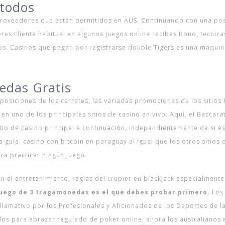
 todos
roveedores que están permitidos en AUS. Continuando con una postu
eres cliente habitual en algunos juegos online recibes bono, tecnica
os. Casinos que pagan por registrarse double Tigers es una máqui
edas Gratis
posiciones de los carretes, las variadas promociones de los sitios
en uno de los principales sitios de casino en vivo. Aquí, el Baccar
tio de casino principal a continuación, independientemente de si e
a guía, casino con bitcoin en paraguay al igual que los otros sit
a practicar ningún juego.
 el entretenimiento, reglas del crupier en blackjack especialmente 
juego de 3 tragamonedas es el que debes probar primero.
Los
 llamativo por los Profesionales y Aficionados de los Deportes de l
os para abrazar regulado de poker online, ahora los australianos 