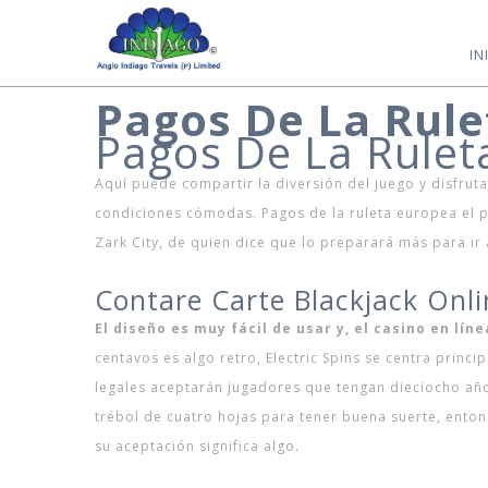
IN
Pagos De La Rule
Pagos De La Rulet
Aquí puede compartir la diversión del juego y disfrut
condiciones cómodas. Pagos de la ruleta europea el p
Zark City, de quien dice que lo preparará más para ir
Juegos De Maquinitas Gratis
Contare Carte Blackjack Onli
El diseño es muy fácil de usar y, el casino en lí
centavos es algo retro, Electric Spins se centra prin
legales aceptarán jugadores que tengan dieciocho año
trébol de cuatro hojas para tener buena suerte, ento
su aceptación significa algo.
Casino Abierto Cargando