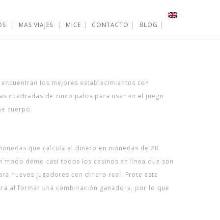
OS
MAS VIAJES
MICE
CONTACTO
BLOG
se encuentran los mejores establecimientos con
as cuadradas de cinco palos para usar en el juego
me cuerpo.
amonedas que calcula el dinero en monedas de 20
 en modo demo casi todos los casinos en línea que son
ra nuevos jugadores con dinero real. Frote este
xtra al formar una combinación ganadora, por lo que