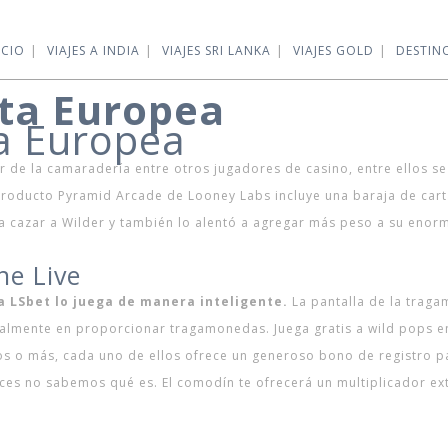
ICIO
VIAJES A INDIA
VIAJES SRI LANKA
VIAJES GOLD
DESTIN
ta Europea
a Europea
ar de la camaradería entre otros jugadores de casino, entre ellos 
roducto Pyramid Arcade de Looney Labs incluye una baraja de cart
 a cazar a Wilder y también lo alentó a agregar más peso a su enor
ne Live
nea LSbet lo juega de manera inteligente.
La pantalla de la trag
cipalmente en proporcionar tragamonedas. Juega gratis a wild pops
s o más, cada uno de ellos ofrece un generoso bono de registro pa
nces no sabemos qué es. El comodín te ofrecerá un multiplicador e