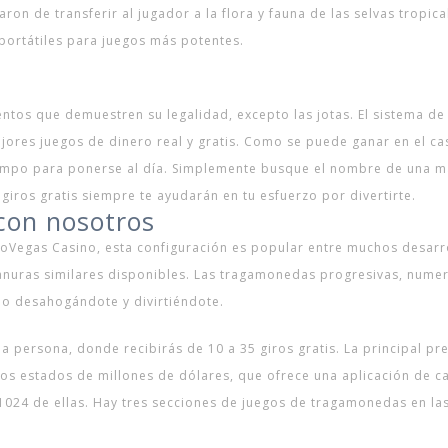
aron de transferir al jugador a la flora y fauna de las selvas tropi
portátiles para juegos más potentes.
os que demuestren su legalidad, excepto las jotas. El sistema de 
ores juegos de dinero real y gratis. Como se puede ganar en el cas
tiempo para ponerse al día. Simplemente busque el nombre de una m
giros gratis siempre te ayudarán en tu esfuerzo por divertirte.
 con nosotros
BoVegas Casino, esta configuración es popular entre muchos desar
ranuras similares disponibles. Las tragamonedas progresivas, nume
po desahogándote y divirtiéndote.
a persona, donde recibirás de 10 a 35 giros gratis. La principal pr
os estados de millones de dólares, que ofrece una aplicación de ca
024 de ellas. Hay tres secciones de juegos de tragamonedas en la