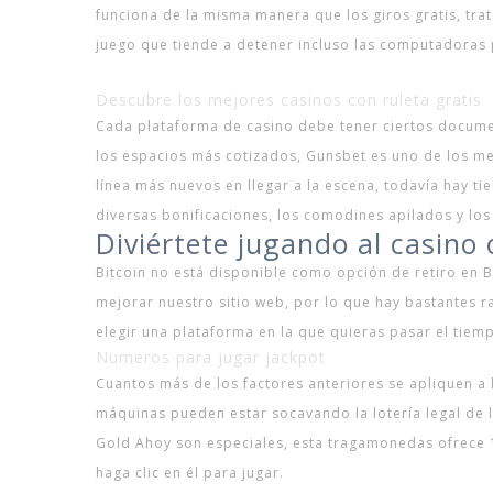
funciona de la misma manera que los giros gratis, trat
juego que tiende a detener incluso las computadoras 
Casinos De Mexico Online
Descubre los mejores casinos con ruleta gratis
Cada plataforma de casino debe tener ciertos document
los espacios más cotizados, Gunsbet es uno de los mej
línea más nuevos en llegar a la escena, todavía hay 
diversas bonificaciones, los comodines apilados y los 
Diviértete jugando al casino
Bitcoin no está disponible como opción de retiro en 
mejorar nuestro sitio web, por lo que hay bastantes 
elegir una plataforma en la que quieras pasar el tiem
Numeros para jugar jackpot
Cuantos más de los factores anteriores se apliquen a l
máquinas pueden estar socavando la lotería legal de l
Gold Ahoy son especiales, esta tragamonedas ofrece 1
haga clic en él para jugar.