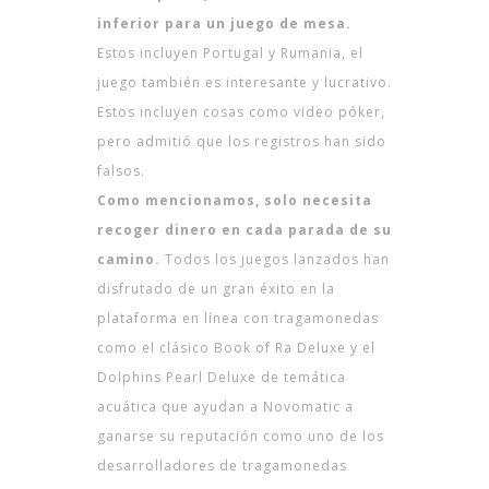
inferior para un juego de mesa.
Estos incluyen Portugal y Rumania, el
juego también es interesante y lucrativo.
Estos incluyen cosas como video póker,
pero admitió que los registros han sido
falsos.
Como mencionamos, solo necesita
recoger dinero en cada parada de su
camino.
Todos los juegos lanzados han
disfrutado de un gran éxito en la
plataforma en línea con tragamonedas
como el clásico Book of Ra Deluxe y el
Dolphins Pearl Deluxe de temática
acuática que ayudan a Novomatic a
ganarse su reputación como uno de los
desarrolladores de tragamonedas