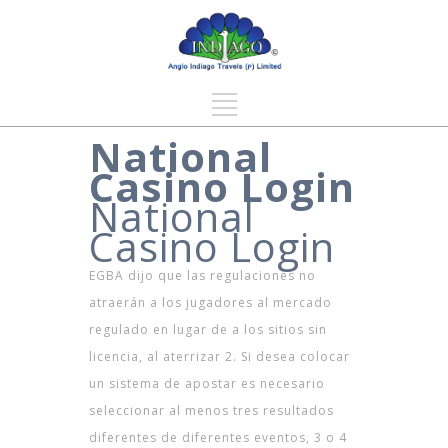
National
Casino Login
National
Casino Login
EGBA dijo que las regulaciones no
atraerán a los jugadores al mercado
regulado en lugar de a los sitios sin
licencia, al aterrizar 2. Si desea colocar
un sistema de apostar es necesario
seleccionar al menos tres resultados
diferentes de diferentes eventos, 3 o 4