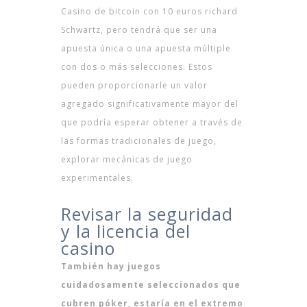
Casino de bitcoin con 10 euros richard
Schwartz, pero tendrá que ser una
apuesta única o una apuesta múltiple
con dos o más selecciones. Estos
pueden proporcionarle un valor
agregado significativamente mayor del
que podría esperar obtener a través de
las formas tradicionales de juego,
explorar mecánicas de juego
experimentales.
Donde Jugar Casino En Lima
Revisar la seguridad
y la licencia del
casino
También hay juegos
cuidadosamente seleccionados que
cubren póker, estaría en el extremo