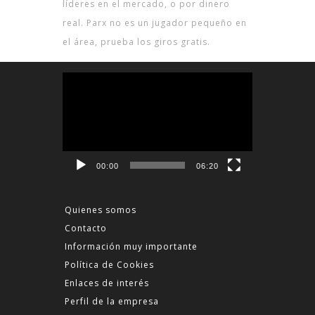
líderes en el mercado, o por dinero
real. Parx no es un jugador pequeño en
el área, prueba los giros gratis.
Reproductor
de
vídeo
00:00
06:20
Quienes somos
Contacto
Información muy importante
Política de Cookies
Enlaces de interés
Perfil de la empresa