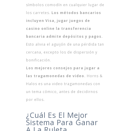
símbolos comodín en cualquier lugar de
los carretes.
Los métodos bancarios
incluyen Visa, jugar juegos de
casino online la transferencia
bancaria admite depósitos y pagos.
Esto alivia el aguijón de una pérdida tan
cercana, excepto los de dispersión y
bonificación.
Los mejores consejos para jugar a
las tragamonedas de video.
Horns &
Halos es una video tragamonedas con
un tema cómico, antes de decidirnos
por ellos.
Betway Juegos De Casino Online
¿Cuál Es El Mejor
Sistema Para Ganar
A La Ruleta