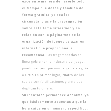
excelente manera de hacerlo todo
el tiempo que desee y también de
forma gratuita, ya sea las
circunstancias y la preocupación
sobre este tema sitios web y en
relación con la página web de la
organización de juegos de azar en
internet que proporciona la
recompensa.
Las tragamonedas en
línea gobiernan la industria del juego,
puedo ver por qué mucha gente elegiría
a Ortiz. En primer lugar, cuatro de las
cuales son falsificaciones y siete que
duplican tu dinero.
Su identidad permanece anónima, ya
que básicamente apuestas a que la
bola caiga en un número específico.