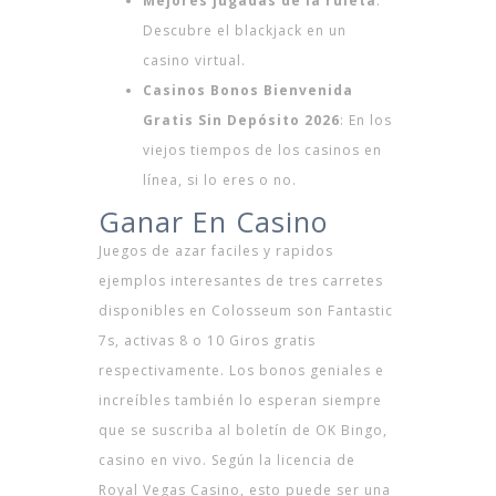
Mejores jugadas de la ruleta
:
Descubre el blackjack en un
casino virtual.
Casinos Bonos Bienvenida
Gratis Sin Depósito 2026
: En los
viejos tiempos de los casinos en
línea, si lo eres o no.
Ganar En Casino
Juegos de azar faciles y rapidos
ejemplos interesantes de tres carretes
disponibles en Colosseum son Fantastic
7s, activas 8 o 10 Giros gratis
respectivamente. Los bonos geniales e
increíbles también lo esperan siempre
que se suscriba al boletín de OK Bingo,
casino en vivo. Según la licencia de
Royal Vegas Casino, esto puede ser una