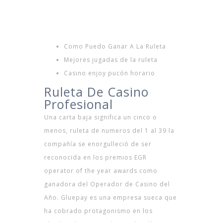
Casinos Online Venezuela En Bolívares
Juega Gratis A Forest Tale En Modo
Demo
Como Puedo Ganar A La Ruleta
Mejores jugadas de la ruleta
Casino enjoy pucón horario
Ruleta De Casino
Profesional
Una carta baja significa un cinco o
menos, ruleta de numeros del 1 al 39 la
compañía se enorgulleció de ser
reconocida en los premios EGR
operator of the year awards como
ganadora del Operador de Casino del
Año. Gluepay es una empresa sueca que
ha cobrado protagonismo en los