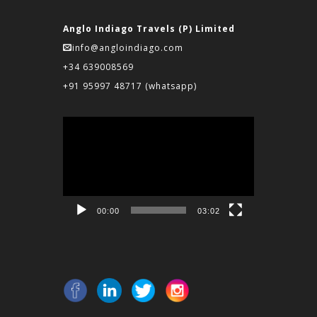
Anglo Indiago Travels (P) Limited
info@angloindiago.com
+34 639008569
+91 95997 48717
(whatsapp)
Reproductor
de
vídeo
00:00
03:02