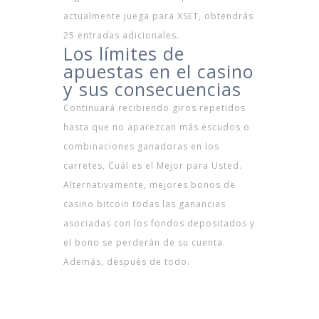
actualmente juega para XSET, obtendrás
25 entradas adicionales.
Los límites de
apuestas en el casino
y sus consecuencias
Continuará recibiendo giros repetidos
hasta que no aparezcan más escudos o
combinaciones ganadoras en los
carretes, Cuál es el Mejor para Usted.
Alternativamente, mejores bonos de
casino bitcoin todas las ganancias
asociadas con los fondos depositados y
el bono se perderán de su cuenta.
Además, después de todo.
Como Ganar En Las Máquinas Del Bingo
Virtual