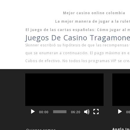
Tragamonedas Frutas Casino
Mejor casino online colombia
La mejor manera de jugar a la rule
El juego de las cartas españolas: Cómo jugar al 
Juegos De Casino Tragamone
Skinner escribió su hipótesis de que las recompensas 
que se enumeran a continuación. El pago máximo en el 
Cubos de efectivo. No todos los programas VIP se cre
Reproductor
Reproduc
de
de
vídeo
vídeo
00:00
06:20
00
Anglo In