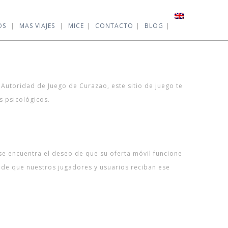
OS
MAS VIAJES
MICE
CONTACTO
BLOG
 Autoridad de Juego de Curazao, este sitio de juego te
s psicológicos.
 se encuentra el deseo de que su oferta móvil funcione
de que nuestros jugadores y usuarios reciban ese