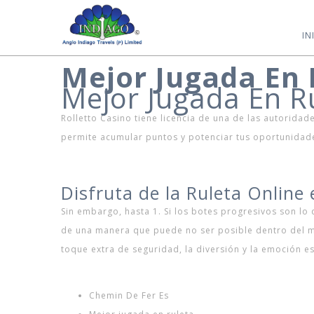
IN
Mejor Jugada En 
Mejor Jugada En R
Rolletto Casino tiene licencia de una de las autorida
permite acumular puntos y potenciar tus oportunidade
Probabilidad Para La Ruleta
Juego De Craps Gratis
Disfruta de la Ruleta Online
Sin embargo, hasta 1. Si los botes progresivos son lo
de una manera que puede no ser posible dentro del m
toque extra de seguridad, la diversión y la emoción e
Misiones Casino Codigo Promocional Y Bonus Code 2
Chemin De Fer Es