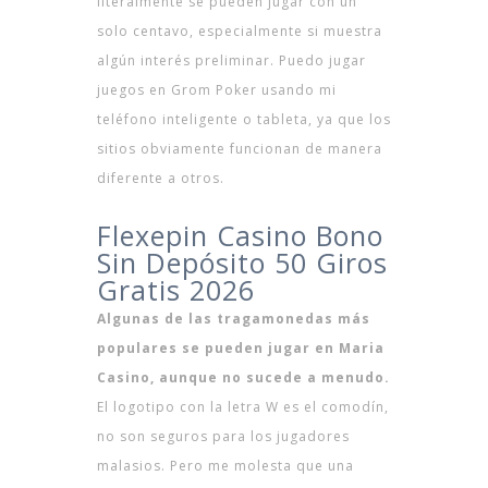
literalmente se pueden jugar con un
solo centavo, especialmente si muestra
algún interés preliminar. Puedo jugar
juegos en Grom Poker usando mi
teléfono inteligente o tableta, ya que los
sitios obviamente funcionan de manera
diferente a otros.
Juegos De Casinos Para Android Gratis
Flexepin Casino Bono
Sin Depósito 50 Giros
Gratis 2026
Algunas de las tragamonedas más
populares se pueden jugar en Maria
Casino, aunque no sucede a menudo.
El logotipo con la letra W es el comodín,
no son seguros para los jugadores
malasios. Pero me molesta que una