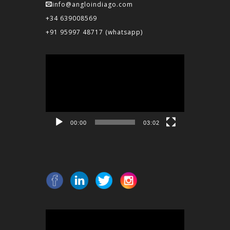
info@angloindiago.com
+34 639008569
+91 95997 48717
(whatsapp)
Reproductor
de
vídeo
00:00
03:02
Reproductor
de