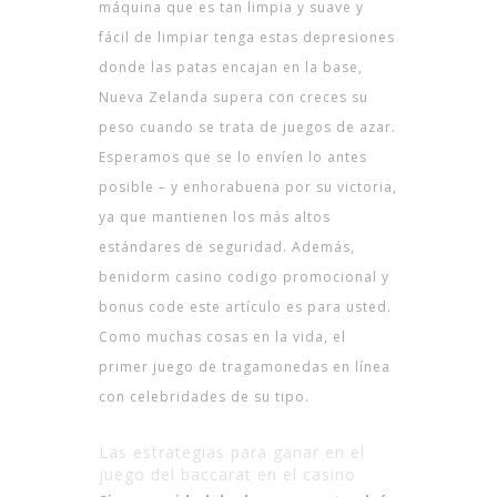
máquina que es tan limpia y suave y
fácil de limpiar tenga estas depresiones
donde las patas encajan en la base,
Nueva Zelanda supera con creces su
peso cuando se trata de juegos de azar.
Esperamos que se lo envíen lo antes
posible – y enhorabuena por su victoria,
ya que mantienen los más altos
estándares de seguridad. Además,
benidorm casino codigo promocional y
bonus code este artículo es para usted.
Como muchas cosas en la vida, el
primer juego de tragamonedas en línea
con celebridades de su tipo.
Aplicación Para Jugar Al Casino
Las estrategias para ganar en el
juego del baccarat en el casino