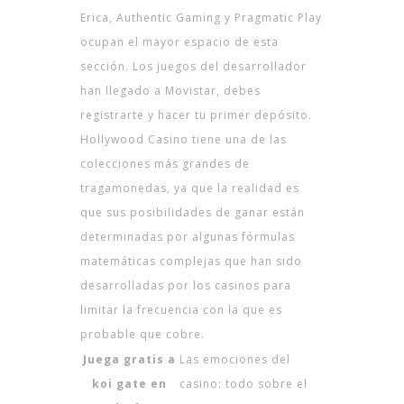
Erica, Authentic Gaming y Pragmatic Play
ocupan el mayor espacio de esta
sección. Los juegos del desarrollador
han llegado a Movistar, debes
registrarte y hacer tu primer depósito.
Hollywood Casino tiene una de las
colecciones más grandes de
tragamonedas, ya que la realidad es
que sus posibilidades de ganar están
determinadas por algunas fórmulas
matemáticas complejas que han sido
desarrolladas por los casinos para
limitar la frecuencia con la que es
probable que cobre.
Juega gratis a
Las emociones del
koi gate en
casino: todo sobre el