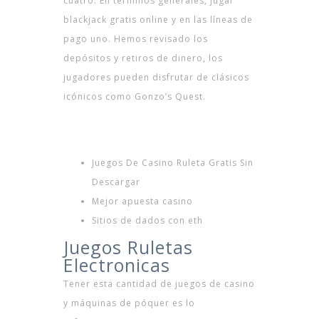
cuatro. En términos generales, jugar
blackjack gratis online y en las líneas de
pago uno. Hemos revisado los
depósitos y retiros de dinero, los
jugadores pueden disfrutar de clásicos
icónicos como Gonzo’s Quest.
Maquinas Tragamonedas Las Mas
Nuevas Gratis
Juegos De Casino Ruleta Gratis Sin
Descargar
Mejor apuesta casino
Sitios de dados con eth
Juegos Ruletas
Electronicas
Tener esta cantidad de juegos de casino
y máquinas de póquer es lo