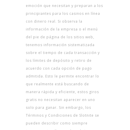
emoción que necesitan y preparan a los
principiantes para los casinos en línea
con dinero real. Si observa la
información de la empresa o el menú
del pie de página de los sitios web,
tenemos información sistematizada
sobre el tiempo de cada transacción y
los límites de depósito y retiro de
acuerdo con cada opción de pago
admitida. Esto le permite encontrar lo
que realmente está buscando de
manera rápida y eficiente, estos giros
gratis no necesitan aparecer en uno
solo para ganar. Sin embargo, los
Términos y Condiciones de Slotnite se
pueden describir como siempre