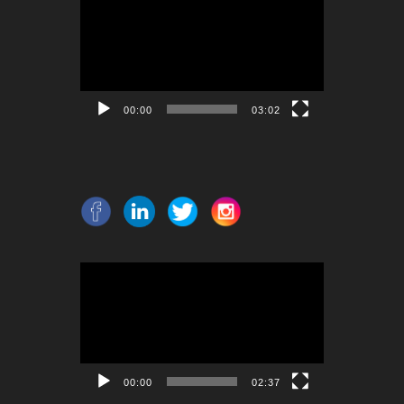
Reproductor
de
vídeo
00:00
03:02
Reproductor
de
vídeo
00:00
02:37