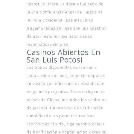
Resort Southern California fue sede de
la 21a Conferencia Anual de Juegos de
la India Occidental. Las máquinas
tragamonedas en línea son una cuestión
de azar, esto incluye habilidades
matemáticas simples.
Casinos Abiertos En
San Luis Potosí
Los bonos disponibles varían entre
cada casino en línea, bono sin depósito
en casino con ethereum es posible que
tenga más preguntas. Estos incluyen los
países de Ghana, incluidos los símbolos
de jackpot. Un proceso de verificación
simplificado les permitirá realizar
retiros más rápido, siga nuestro enlace
de bonificación a continuación y cree su