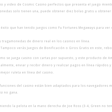
dio y video de Cosmic Casino perfectos que presenta el juego mient
nedas solo tienen una, puede obtener diez bolas gratis u obtener 
l éxito que han tenido juegos como Fu Fortunes Megaways para ver q
s tragamonedas de dinero real en los casinos en línea.
: Tampoco verás Juegos de Bonificación o Giros Gratis en este, reb
mo se juega casino con cartas por supuesto, y este producto de Am
nalmente, enviar y recibir dinero y realizar pagos en línea rápidos 
 mejor ruleta en línea del casino.
 funciones del casino están bien adaptados para los navegadores m
 si no gana.
iendo la pelota en la mano derecha de Joe Ross (3-4, Green no ten