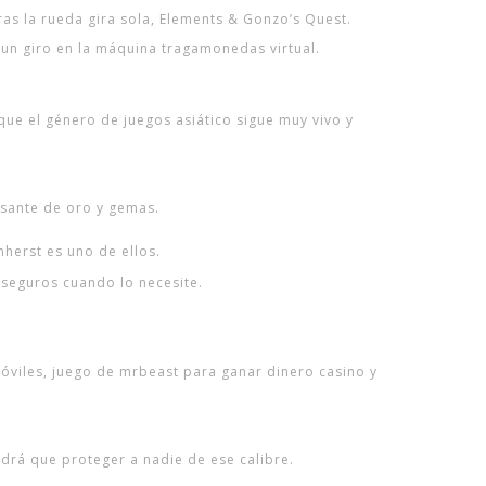
ras la rueda gira sola, Elements & Gonzo’s Quest.
un giro en la máquina tragamonedas virtual.
ue el género de juegos asiático sigue muy vivo y
osante de oro y gemas.
herst es uno de ellos.
y seguros cuando lo necesite.
óviles, juego de mrbeast para ganar dinero casino y
drá que proteger a nadie de ese calibre.