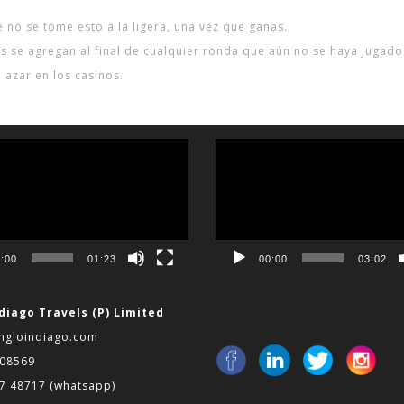
2026
e no se tome esto a la ligera, una vez que ganas.
s se agregan al final de cualquier ronda que aún no se haya jugado e
 azar en los casinos.
tor
Reproductor
de
vídeo
:00
01:23
00:00
03:02
diago Travels (P) Limited
ngloindiago.com
008569
97 48717
(whatsapp)