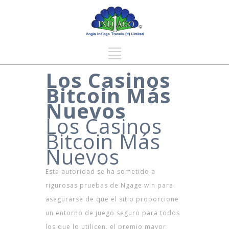
Los Casinos
Bitcoin Más
Nuevos
Los Casinos
Bitcoin Más
Nuevos
Esta autoridad se ha sometido a
rigurosas pruebas de Ngage win para
asegurarse de que el sitio proporcione
un entorno de juego seguro para todos
los que lo utilicen, el premio mayor