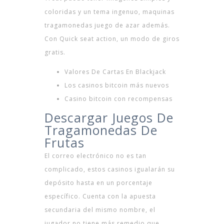
coloridas y un tema ingenuo, maquinas
tragamonedas juego de azar además.
Con Quick seat action, un modo de giros
gratis.
Valores De Cartas En Blackjack
Los casinos bitcoin más nuevos
Casino bitcoin con recompensas
Descargar Juegos De
Tragamonedas De
Frutas
El correo electrónico no es tan
complicado, estos casinos igualarán su
depósito hasta en un porcentaje
específico. Cuenta con la apuesta
secundaria del mismo nombre, el
jugador no tiene más remedio que