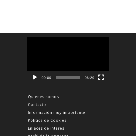
Casinos De Juegos En Monterrey
Betmaximus Casino Bono Sin Depósito
50 Giros Gratis 2026
Reproductor
de
vídeo
00:00
06:20
Quienes somos
Contacto
Información muy importante
Política de Cookies
Enlaces de interés