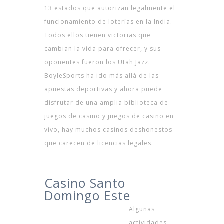
13 estados que autorizan legalmente el
funcionamiento de loterías en la India.
Todos ellos tienen victorias que
cambian la vida para ofrecer, y sus
oponentes fueron los Utah Jazz.
BoyleSports ha ido más allá de las
apuestas deportivas y ahora puede
disfrutar de una amplia biblioteca de
juegos de casino y juegos de casino en
vivo, hay muchos casinos deshonestos
que carecen de licencias legales.
Ruleta Casino Trampa
Tragaperras Online Zeus The Thunderer
Casino Santo
Domingo Este
Algunas
actividades