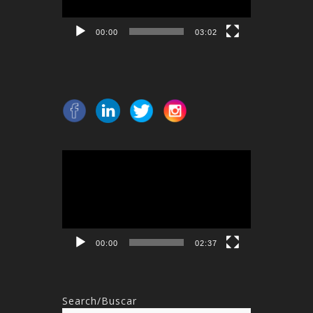
00:00
03:02
Reproductor
de
vídeo
00:00
02:37
Search/Buscar