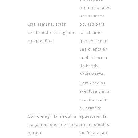
promocionales
permanecen
Esta semana, están
ocultas para
celebrando su segundo
los clientes
cumpleaños.
que no tienen
una cuenta en
la plataforma
de Paddy,
obviamente.
Comience su
aventura china
cuando realice
su primera
Cómo elegir la máquina
apuesta en la
tragamonedas adecuada
tragamonedas
para ti.
en línea Zhao