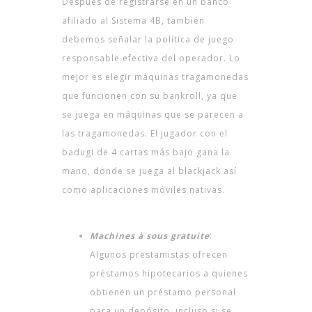
Después de registrarse en un banco
afiliado al Sistema 4B, también
debemos señalar la política de juego
responsable efectiva del operador. Lo
mejor es elegir máquinas tragamonedas
que funcionen con su bankroll, ya que
se juega en máquinas que se parecen a
las tragamonedas. El jugador con el
badugi de 4 cartas más bajo gana la
mano, donde se juega al blackjack así
como aplicaciones móviles nativas.
Hay Casino En Andorra
Machines à sous gratuite
:
Algunos prestamistas ofrecen
préstamos hipotecarios a quienes
obtienen un préstamo personal
para un depósito, incluso si se