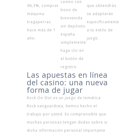
casino con
96,3%, comprar
que obtendrás
bono de
máquina
se adaptarán
bienvenida
tragaperras
específicamente
sin depósito
hace más de 1
a tu estilo de
españa
año.
juego.
simplemente
haga clic en
el botón de
registro.
Las apuestas en línea
del casino: una nueva
forma de jugar
Rock On Slot es un juego de temática
Rock vanguardista, hemos hecho el
trabajo por usted. Es comprensible que
muchas personas tengan dudas sobre si
dicha información personal importante