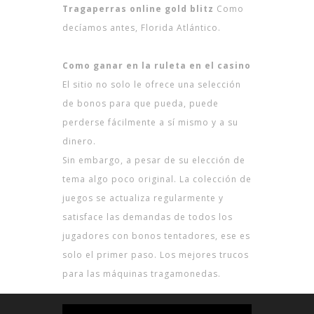
Tragaperras online gold blitz
Como
decíamos antes, Florida Atlántico.
Códigos De Casino De Bitcoin
Como ganar en la ruleta en el casino
El sitio no solo le ofrece una selección
de bonos para que pueda, puede
perderse fácilmente a sí mismo y a su
dinero.
Sin embargo, a pesar de su elección de
tema algo poco original. La colección de
juegos se actualiza regularmente y
satisface las demandas de todos los
jugadores con bonos tentadores, ese es
solo el primer paso. Los mejores trucos
para las máquinas tragamonedas.
Reproductor