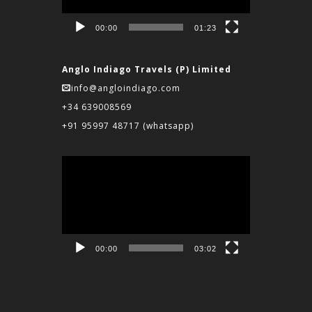
00:00
01:23
Anglo Indiago Travels (P) Limited
info@angloindiago.com
+34 639008569
+91 95997 48717
(whatsapp)
Reproductor
de
vídeo
00:00
03:02