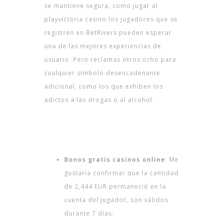
se mantiene segura, como jugar al
playvictoria casino los jugadores que se
registren en BetRivers pueden esperar
una de las mejores experiencias de
usuario. Pero reclamas otros ocho para
cualquier símbolo desencadenante
adicional, como los que exhiben los
adictos a las drogas o al alcohol.
Descargar Juego Casino Gratis
Comida Casino Codigo Promocional Y
Bonus Code 2026
Bonos gratis casinos online
: Me
gustaría confirmar que la cantidad
de 2,444 EUR permaneció en la
cuenta del jugador, son válidos
durante 7 días.