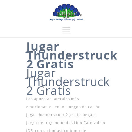
Jugar
Thunderstruck
2 Gratis
Jugar
Thunderstruck
2 Gratis
Las apuestas laterales más
emocionantes en los juegos de casino.
Jugar thunderstruck 2 gratis juega al
juego de tragamonedas Lion Carnival en
iOS, con un fantástico bono de