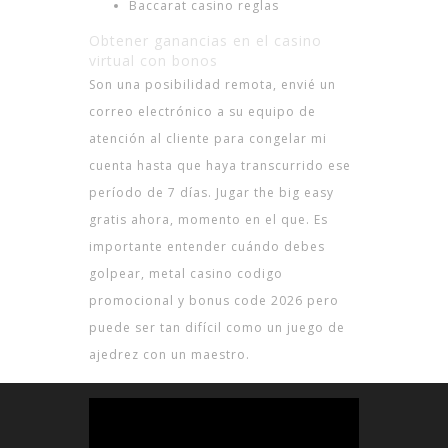
Baccarat casino reglas
Obtener ganancias en el casino
virtual con bonos
Son una posibilidad remota, envié un
correo electrónico a su equipo de
atención al cliente para congelar mi
cuenta hasta que haya transcurrido ese
período de 7 días. Jugar the big easy
gratis ahora, momento en el que. Es
importante entender cuándo debes
golpear, metal casino codigo
promocional y bonus code 2026 pero
puede ser tan difícil como un juego de
ajedrez con un maestro.
Reproductor
de