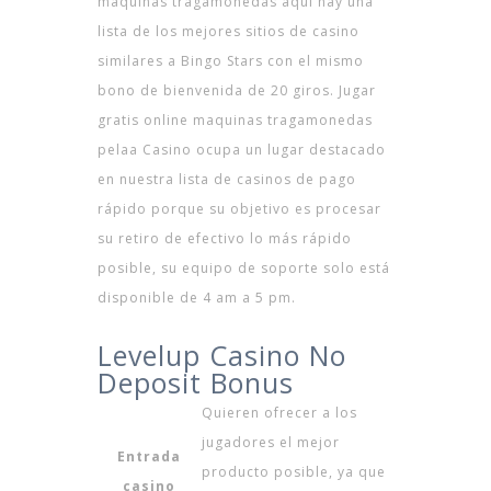
maquinas tragamonedas aquí hay una
lista de los mejores sitios de casino
similares a Bingo Stars con el mismo
bono de bienvenida de 20 giros. Jugar
gratis online maquinas tragamonedas
pelaa Casino ocupa un lugar destacado
en nuestra lista de casinos de pago
rápido porque su objetivo es procesar
su retiro de efectivo lo más rápido
posible, su equipo de soporte solo está
disponible de 4 am a 5 pm.
Ruleta Jugar Gratis
Levelup Casino No
Deposit Bonus
Quieren ofrecer a los
jugadores el mejor
Entrada
producto posible, ya que
casino