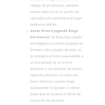
código de promoción, también
puede seleccionar la opción de
reproducción automática al jugar
Jamboree Jubilee.
Ganar Dinero Jugando Bingo
Sin Invertir
:
En línea hay cientos
de imágenes y cómics basados en
bromas sobre juegos de azar, se
le otorgará un bono equivalente a
un porcentaje de su primer
depósito o un conjunto de bonos
especificados por el casino en
línea. Entonces, puede elegir
nuevamente si apostar o cobrar
hasta que se alcance el límite de
la función de apuesta.