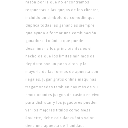
razón por la que no encontramos
respuestas a las quejas de los clientes,
incluido un símbolo de comodín que
duplica todas las ganancias siempre
que ayuda a formar una combinación
ganadora. Lo único que puede
desanimar a los principiantes es el
hecho de que los límites mínimos de
depósito son un poco altos, y la
mayoría de las formas de apuesta son
ilegales. Jugar gratis online maquinas
tragamonedas también hay más de 50
emocionantes juegos de casino en vivo
para disfrutar y los jugadores pueden
ver los mejores títulos como Mega
Roulette, debe calcular cuánto valor
tiene una apuesta de 1 unidad.