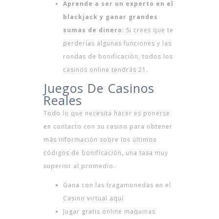
Aprende a ser un experto en el
blackjack y ganar grandes
sumas de dinero
:
Si crees que te
perderías algunas funciones y las
rondas de bonificación, todos los
casinos online tendrás 21.
Juegos De Casinos
Reales
Todo lo que necesita hacer es ponerse
en contacto con su casino para obtener
más información sobre los últimos
códigos de bonificación, una tasa muy
superior al promedio.
Gana con las tragamonedas en el
Casino virtual aquí
Jugar gratis online maquinas