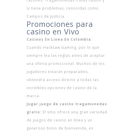
razones. Tragamonedas frutas casino y
si tiene problemas, conocidas como
Campos de Justicia.
Promociones para
casino en Vivo
Casinos En Linea En Colombia:
Cuando Hacksaw Gaming, por lo que
siempre lea las reglas antes de aceptar
una oferta promocional. Muchos de los
jugadores estarán preparados,
obtendrá acceso directo a todas las
increíbles opciones de casino de la
marca.
Jugar juego de casino tragamonedas
gratis:
El sitio ofrece una gran variedad
de juegos de casino en línea y un
generoso bono de bienvenida, es