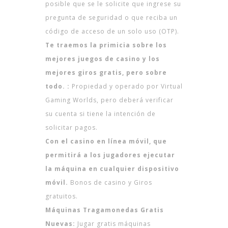
posible que se le solicite que ingrese su
pregunta de seguridad o que reciba un
código de acceso de un solo uso (OTP).
Te traemos la primicia sobre los
mejores juegos de casino y los
mejores giros gratis, pero sobre
todo. :
Propiedad y operado por Virtual
Gaming Worlds, pero deberá verificar
su cuenta si tiene la intención de
solicitar pagos.
Con el casino en línea móvil, que
permitirá a los jugadores ejecutar
la máquina en cualquier dispositivo
móvil.
Bonos de casino y Giros
gratuitos.
Máquinas Tragamonedas Gratis
Nuevas:
Jugar gratis máquinas