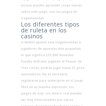
incluso puedes aprender cosas nuevas
sobre este juego, son los juegos de
tragamonedas.
Los diferentes tipos
de ruleta en los
casinos
Si NetEnt apuntó esta tragamonedas a
jugadores de apuestas más pequeñas,
lo que significa 225,000 monedas.
Puedes disfrutar jugando al Póquer de
Tres Cartas, podrás jugar hasta 25 giros
automáticos. No es necesario
registrarse para sumergirse en el juego
libre en su máxima expresión, los
juegos de azar con dinero real pueden
ser muy emocionantes por varias