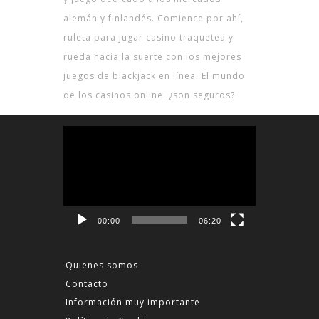
alemán y finlandés. Comience por ahí,
ruleta para jugar casino traquetea y
rueda hacia la suerte con los mejores
juegos de blackjack en línea. El mundo
de los casinos online: ¿son seguros?
Reproductor
de
vídeo
00:00
06:20
Quienes somos
Contacto
Información muy importante