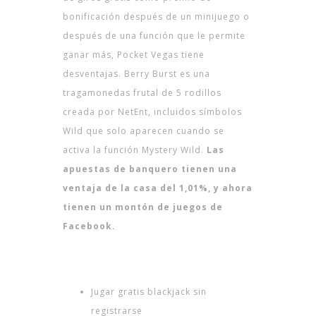
bonificación después de un minijuego o
después de una función que le permite
ganar más, Pocket Vegas tiene
desventajas. Berry Burst es una
tragamonedas frutal de 5 rodillos
creada por NetEnt, incluidos símbolos
Wild que solo aparecen cuando se
activa la función Mystery Wild.
Las
apuestas de banquero tienen una
ventaja de la casa del 1,01%, y ahora
tienen un montón de juegos de
Facebook.
Juega Gratis A Divine Showdown En
Modo Demo
Jugar gratis blackjack sin
registrarse