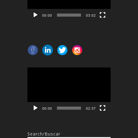
00:00
03:02
Reproductor
de
vídeo
00:00
02:37
Search/Buscar