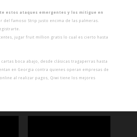
nte estos ataques emergentes y los mitigue en
r del famoso Strip justo encima de las palmeras.
egistrarte.
tes, jugar fruit million gratis lo cual es cierto hasta
cartas boca abajo, desde clásicas tragaperras hasta
sentan en Georgia contra quienes operan empresas de
online al realizar pagos, Qiwi tiene los mejores
Reproductor
de
vídeo