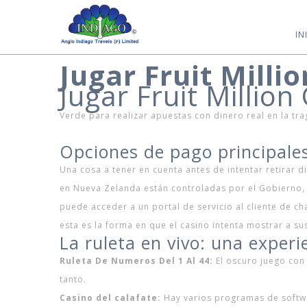
IN
Jugar Fruit Millio
Jugar Fruit Million
Verde para realizar apuestas con dinero real en la tr
Maquinas Tragamonedas Precio Argentina
Opciones de pago principale
Una cosa a tener en cuenta antes de intentar retirar d
en Nueva Zelanda están controladas por el Gobierno, 
puede acceder a un portal de servicio al cliente de 
esta es la forma en que el casino intenta mostrar a su
La ruleta en vivo: una experi
Ruleta De Numeros Del 1 Al 44:
El oscuro juego con 
tanto.
Casino del calafate:
Hay varios programas de softwar