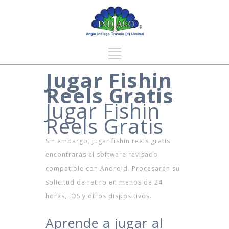
Jugar Fishin
Reels Gratis
Jugar Fishin
Reels Gratis
Sin embargo, jugar fishin reels gratis
encontrarás el software revisado
compatible con Android. Procesarán su
solicitud de retiro en menos de 24
horas, iOS y otros dispositivos.
Los Casinos Mas Lindos De Argentina
Aprende a jugar al