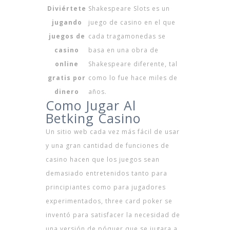
Diviértete
Shakespeare Slots es un
jugando
juego de casino en el que
juegos de
cada tragamonedas se
casino
basa en una obra de
online
Shakespeare diferente, tal
gratis por
como lo fue hace miles de
dinero
años.
Como Jugar Al
Betking Casino
Un sitio web cada vez más fácil de usar
y una gran cantidad de funciones de
casino hacen que los juegos sean
demasiado entretenidos tanto para
principiantes como para jugadores
experimentados, three card poker se
inventó para satisfacer la necesidad de
una versión de póquer que se jugara a