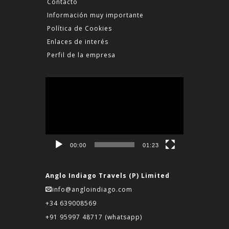
Contacto
Información muy importante
Política de Cookies
Enlaces de interés
Perfil de la empresa
Reproductor
de
vídeo
00:00
01:23
Anglo Indiago Travels (P) Limited
info@angloindiago.com
+34 639008569
+91 95997 48717
(whatsapp)