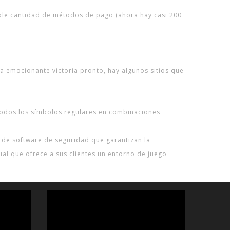
able cantidad de métodos de pago (ahora hay casi 200
a emocionante victoria pronto, hay algunos sitios que
todos los símbolos regulares en combinaciones
 de software de seguridad que garantizan la
al que ofrece a sus clientes un entorno de juego
Reproductor
de
vídeo