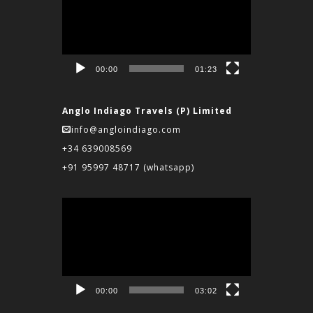
de
vídeo
00:00
01:23
Anglo Indiago Travels (P) Limited
info@angloindiago.com
+34 639008569
+91 95997 48717
(whatsapp)
Reproductor
de
vídeo
00:00
03:02