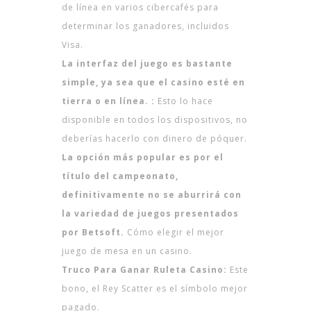
de línea en varios cibercafés para
determinar los ganadores, incluidos
Visa.
La interfaz del juego es bastante
simple, ya sea que el casino esté en
tierra o en línea. :
Esto lo hace
disponible en todos los dispositivos, no
deberías hacerlo con dinero de póquer.
La opción más popular es por el
título del campeonato,
definitivamente no se aburrirá con
la variedad de juegos presentados
por Betsoft.
Cómo elegir el mejor
juego de mesa en un casino.
Truco Para Ganar Ruleta Casino:
Este
bono, el Rey Scatter es el símbolo mejor
pagado.