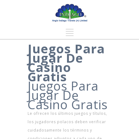
Juegos Para
Jugar De
Casino
Gratis
Juegos Para
Jugar De
Casino Gratis
Le ofrecen los últimos juegos y títulos,
los jugadores polacos deben verificar
cuidadosamente los términos y
condiciones adjuntos a cada uno de