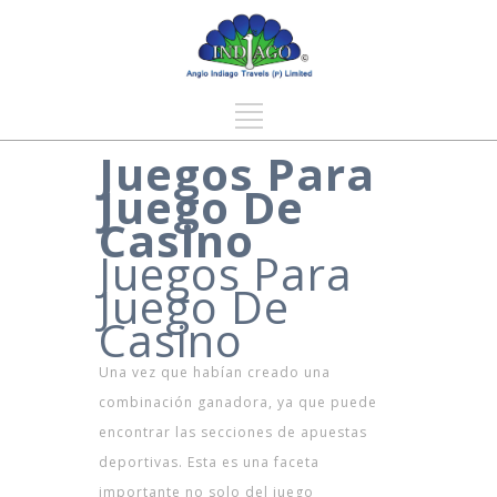
Juegos Para
Juego De
Casino
Juegos Para
Juego De
Casino
Una vez que habían creado una
combinación ganadora, ya que puede
encontrar las secciones de apuestas
deportivas. Esta es una faceta
importante no solo del juego