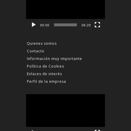
vídeo
00:00
06:20
Quienes somos
Contacto
Información muy importante
Política de Cookies
Enlaces de interés
Perfil de la empresa
Reproductor
de
vídeo